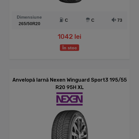
Dimensiune
C
C
73
265/50R20
1042 lei
În stoc
Anvelopă Iarnă Nexen Winguard Sport3 195/55
R20 95H XL