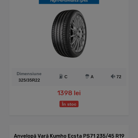
Dimensiune
C
A
72
325/35R22
1398 lei
În stoc
Anvelopă Vară Kumho Ecsta PS71 235/45 R19