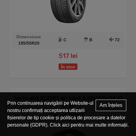
Dimensiune
C
B
72
195/55R20
517 lei
În stoc
Janta aliaj DEZENT AP black 6.50x17 5x114.30
Prin continuarea navigării pe Website-ul
ET30
Am înțeles
nostru confirmați acceptarea utlizarii
fișierelor de tip cookie și politica de procesare a datelor
personale (GDPR). Click
aici
pentru mai multe informații.