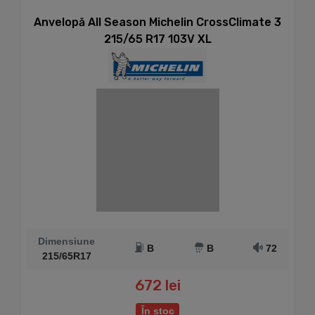
Anvelopă All Season Michelin CrossClimate 3
215/65 R17 103V XL
Dimensiune
B
B
72
215/65R17
672 lei
În stoc