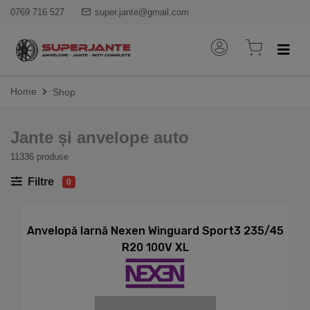
0769 716 527
super.jante@gmail.com
Home
Shop
Jante și anvelope auto
11336 produse
Filtre
0
Anvelopă Iarnă Nexen Winguard Sport3 235/45
R20 100V XL