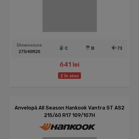
Dimensiune
C
B
73
275/40R20
641 lei
2 în stoc
Anvelopă All Season Hankook Vantra ST AS2
215/60 R17 109/107H