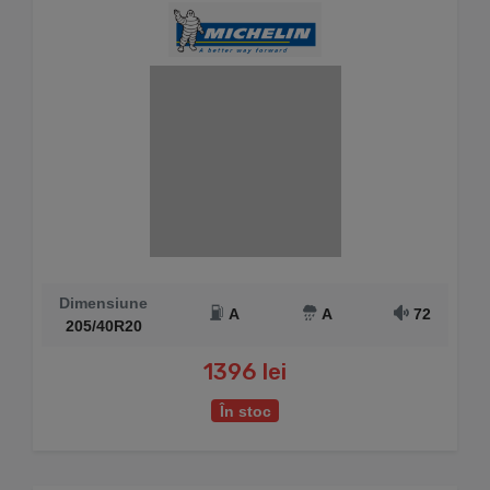
Dimensiune
A
A
72
205/40R20
1396 lei
În stoc