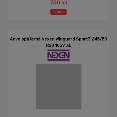
750 lei
În stoc
Anvelopă Iarnă Nexen Winguard Sport3 245/50
R20 105V XL