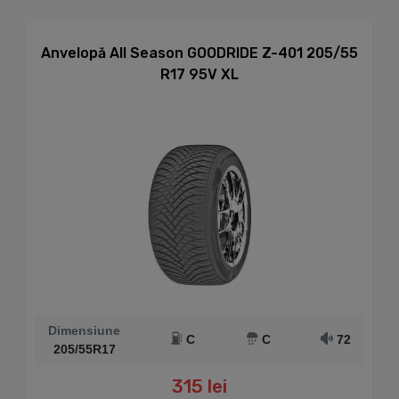
Anvelopă All Season GOODRIDE Z-401 205/55
R17 95V XL
Dimensiune
C
C
72
205/55R17
315 lei