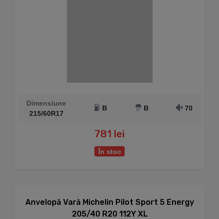
Dimensiune
B
B
70
215/60R17
781 lei
În stoc
Anvelopă Vară Michelin Pilot Sport 5 Energy
205/40 R20 112Y XL