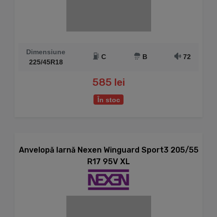
Dimensiune
C
B
72
225/45R18
585 lei
În stoc
Anvelopă Iarnă Nexen Winguard Sport3 205/55
R17 95V XL