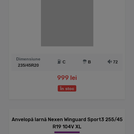
Dimensiune
C
B
72
235/45R20
999 lei
În stoc
Anvelopă Iarnă Nexen Winguard Sport3 255/45
R19 104V XL