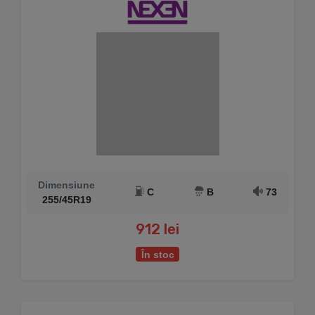
Dimensiune
C
B
73
255/45R19
912 lei
În stoc