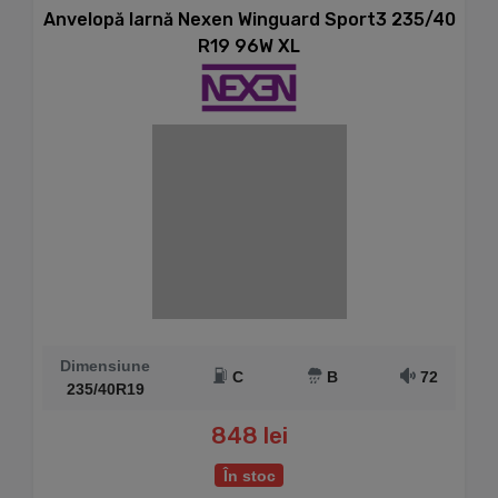
Anvelopă Iarnă Nexen Winguard Sport3 235/40
R19 96W XL
Dimensiune
C
B
72
235/40R19
848 lei
În stoc