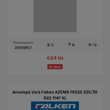
Dimensiune
C
B
72
205/55R17
624 lei
În stoc
Anvelopă Vară Falken AZENIS FK520 325/35
R22 114Y XL