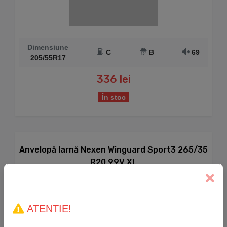
Dimensiune
C
B
69
205/55R17
336 lei
În stoc
Anvelopă Iarnă Nexen Winguard Sport3 265/35
R20 99V XL
ATENTIE!