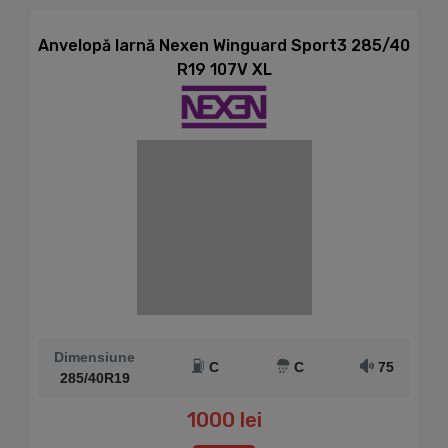
Anvelopă Iarnă Nexen Winguard Sport3 285/40
R19 107V XL
Dimensiune
C
C
75
285/40R19
1000 lei