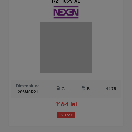
R21 109V XL
Dimensiune
C
B
75
285/40R21
1164 lei
În stoc