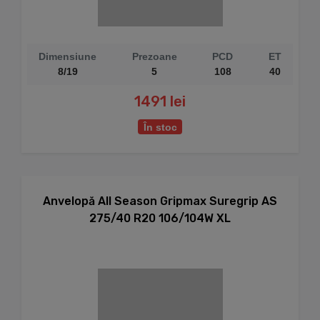
Dimensiune
Prezoane
PCD
ET
8/19
5
108
40
1491 lei
În stoc
Anvelopă All Season Gripmax Suregrip AS
275/40 R20 106/104W XL