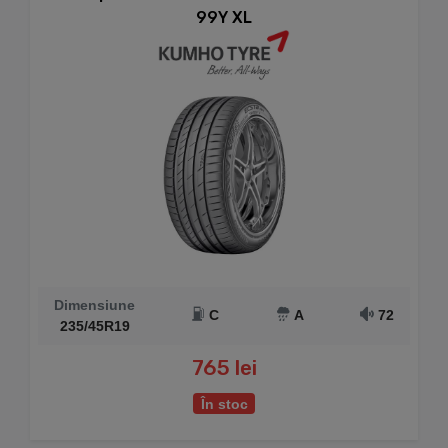
99Y XL
Dimensiune
C
A
72
235/45R19
765 lei
În stoc