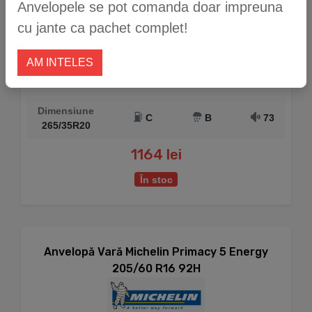
Anvelopele se pot comanda doar impreuna
cu jante ca pachet complet!
AM INTELES
Dimensiune
C
B
73
265/35R20
1164 lei
În stoc
Anvelopă Vară Michelin Primacy 5 Energy
205/60 R16 92H