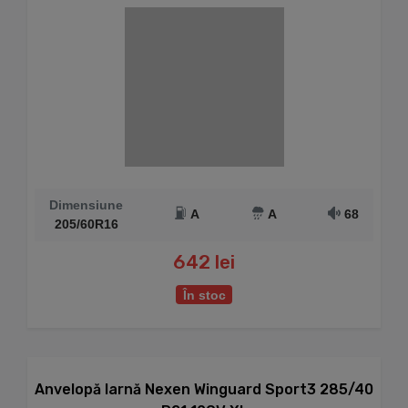
Dimensiune
A
A
68
205/60R16
642 lei
În stoc
Anvelopă Iarnă Nexen Winguard Sport3 285/40