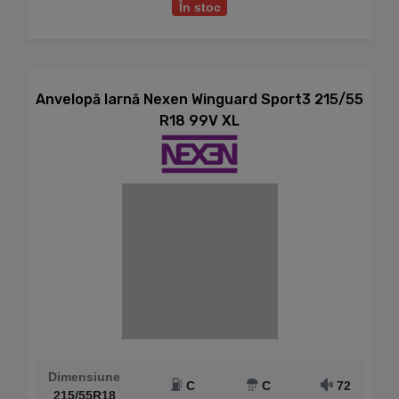
În stoc
Anvelopă Iarnă Nexen Winguard Sport3 215/55
R18 99V XL
Dimensiune
C
C
72
215/55R18