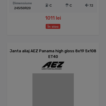
Dimensiune
C
C
72
245/50R20
1011 lei
În stoc
Janta aliaj AEZ Panama high gloss 8x19 5x108
ET40