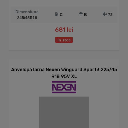
Dimensiune
C
B
72
245/45R18
681 lei
În stoc
Anvelopă Iarnă Nexen Winguard Sport3 225/45
R18 95V XL