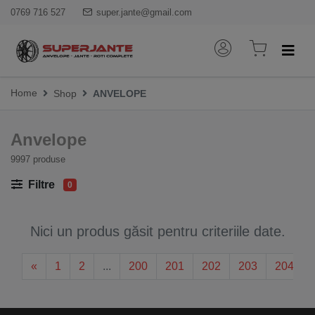
0769 716 527
super.jante@gmail.com
Home
Shop
ANVELOPE
Anvelope
9997 produse
Filtre
0
Nici un produs găsit pentru criteriile date.
«
1
2
...
200
201
202
203
204