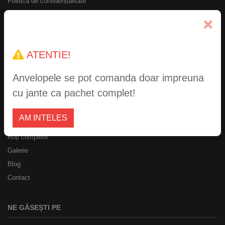
Politica de confidențialitate
ANPC
ATENTIE!
Anvelopele se pot comanda doar impreuna
SUPER-JANTE.RO
cu jante ca pachet complet!
Jante
AM INTELES
Accesorii jante
Roți complete
Galerie
Blog
Contact
NE GĂSEȘTI PE