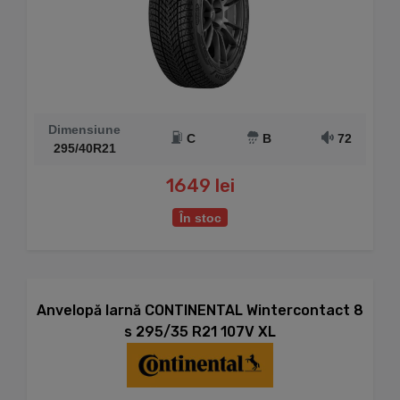
Dimensiune
C
B
72
295/40R21
1649 lei
În stoc
Anvelopă Iarnă CONTINENTAL Wintercontact 8
s 295/35 R21 107V XL