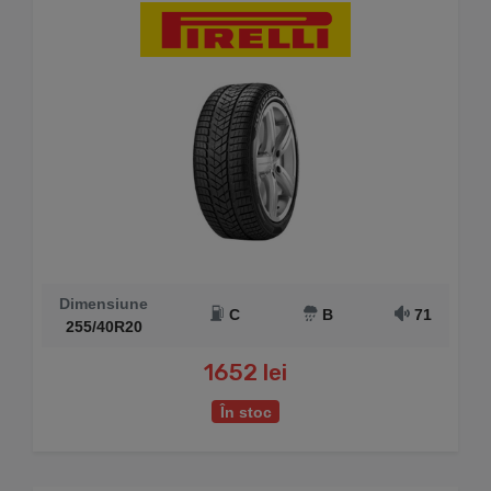
Dimensiune
C
B
71
255/40R20
1652 lei
În stoc