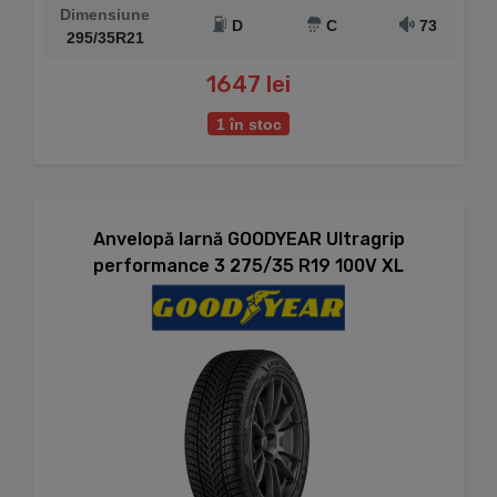
Dimensiune
D
C
73
295/35R21
1647 lei
1 în stoc
Anvelopă Iarnă GOODYEAR Ultragrip
performance 3 275/35 R19 100V XL