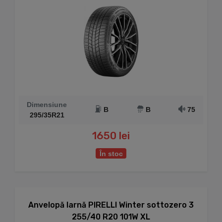
Dimensiune
B
B
75
295/35R21
1650 lei
În stoc
Anvelopă Iarnă PIRELLI Winter sottozero 3
255/40 R20 101W XL