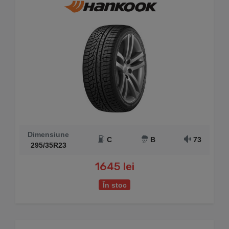
Dimensiune
C
B
73
295/35R23
1645 lei
În stoc