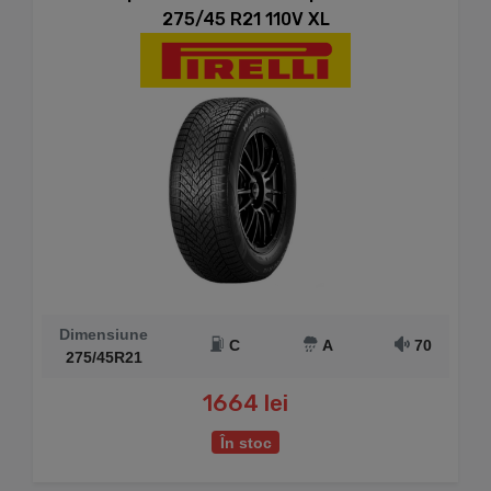
275/45 R21 110V XL
Dimensiune
C
A
70
275/45R21
1664 lei
În stoc