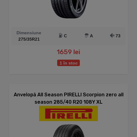
Dimensiune
C
A
73
275/35R21
1659 lei
1 în stoc
Anvelopă All Season PIRELLI Scorpion zero all
season 285/40 R20 108Y XL