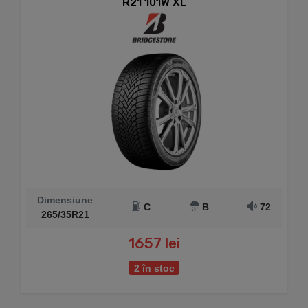
R21 101W XL
Dimensiune
C
B
72
265/35R21
1657 lei
2 în stoc