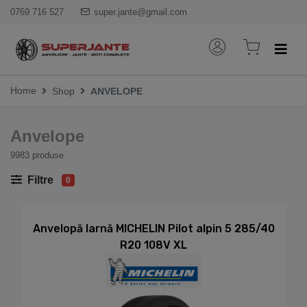
0769 716 527
super.jante@gmail.com
Home
Shop
ANVELOPE
Anvelope
9983 produse
Filtre
0
Anvelopă Iarnă MICHELIN Pilot alpin 5 285/40
R20 108V XL