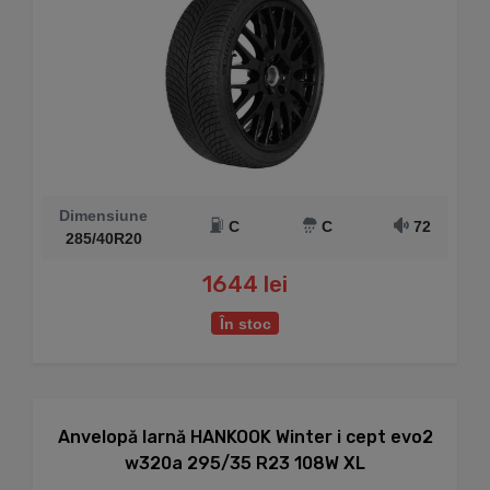
Dimensiune
C
C
72
285/40R20
1644 lei
În stoc
Anvelopă Iarnă HANKOOK Winter i cept evo2
w320a 295/35 R23 108W XL