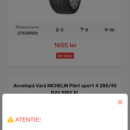
Dimensiune
D
B
68
275/30R20
1655 lei
În stoc
Anvelopă Vară MICHELIN Pilot sport 4 285/40
R20 108Y XL
ATENTIE!