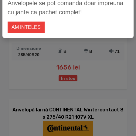
Anvelopele se pot comanda doar impreuna
cu jante ca pachet complet!
AM INTELES
Dimensiune
B
B
71
285/40R20
1656 lei
În stoc
Anvelopă Iarnă CONTINENTAL Wintercontact 8
s 275/40 R21 107V XL