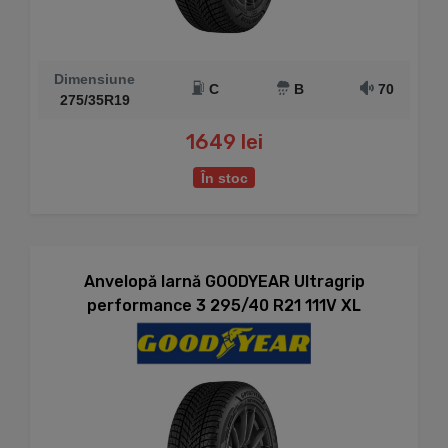
Dimensiune
C
B
70
275/35R19
1649 lei
În stoc
Anvelopă Iarnă GOODYEAR Ultragrip
performance 3 295/40 R21 111V XL