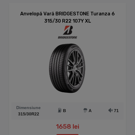
Anvelopă Vară BRIDGESTONE Turanza 6
315/30 R22 107Y XL
Dimensiune
B
A
71
315/30R22
1658 lei