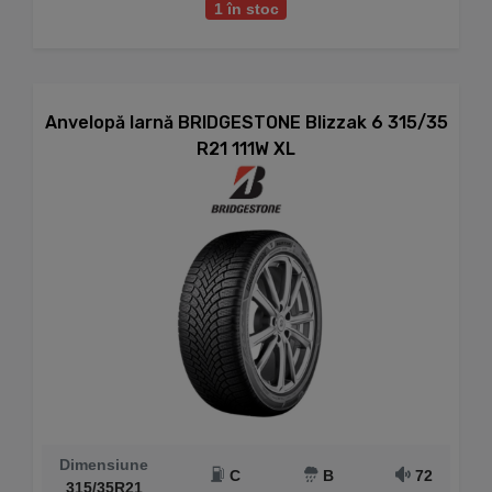
1 în stoc
Anvelopă Iarnă BRIDGESTONE Blizzak 6 315/35
R21 111W XL
Dimensiune
C
B
72
315/35R21