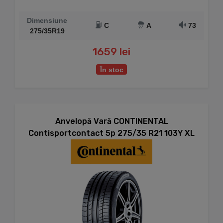
Dimensiune
C
A
73
275/35R19
1659 lei
În stoc
Anvelopă Vară CONTINENTAL
Contisportcontact 5p 275/35 R21 103Y XL