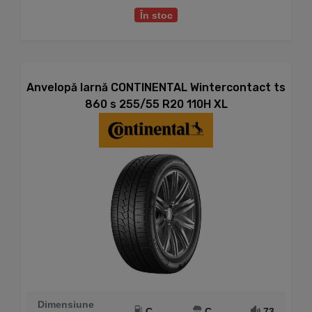
În stoc
Anvelopă Iarnă CONTINENTAL Wintercontact ts
860 s 255/55 R20 110H XL
Dimensiune
C
C
73