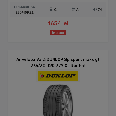
Dimensiune
C
A
74
285/40R21
1654 lei
În stoc
Anvelopă Vară DUNLOP Sp sport maxx gt
275/30 R20 97Y XL Runflat