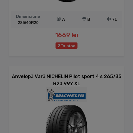
Dimensiune
A
B
71
285/40R20
1669 lei
2 în stoc
Anvelopă Vară MICHELIN Pilot sport 4 s 265/35
R20 99Y XL