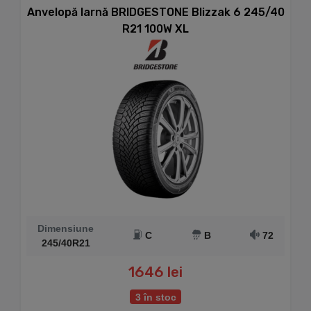
Anvelopă Iarnă BRIDGESTONE Blizzak 6 245/40
R21 100W XL
Dimensiune
C
B
72
245/40R21
1646 lei
3 în stoc