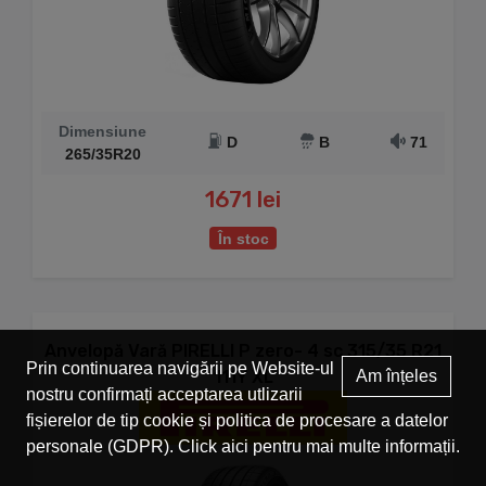
Dimensiune
D
B
71
265/35R20
1671 lei
În stoc
Anvelopă Vară PIRELLI P zero- 4 sc 315/35 R21
Prin continuarea navigării pe Website-ul
111Y XL
Am înțeles
nostru confirmați acceptarea utlizarii
fișierelor de tip cookie și politica de procesare a datelor
personale (GDPR). Click
aici
pentru mai multe informații.