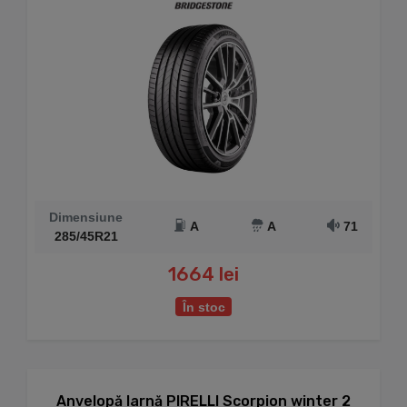
Dimensiune
A
A
71
285/45R21
1664 lei
În stoc
Anvelopă Iarnă PIRELLI Scorpion winter 2