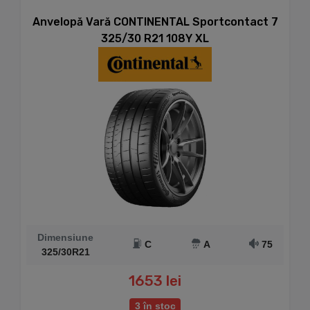
Anvelopă Vară CONTINENTAL Sportcontact 7
325/30 R21 108Y XL
Dimensiune
C
A
75
325/30R21
1653 lei
3 în stoc