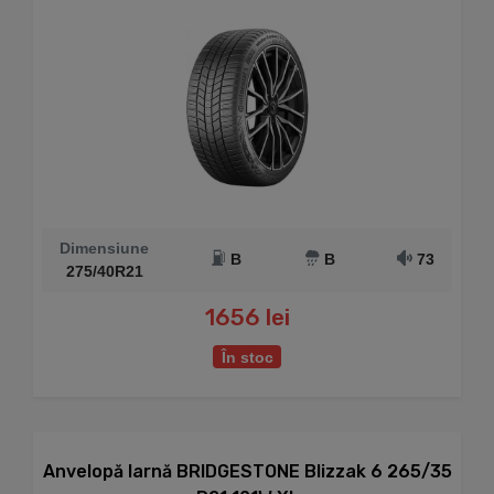
Dimensiune
B
B
73
275/40R21
1656 lei
În stoc
Anvelopă Iarnă BRIDGESTONE Blizzak 6 265/35