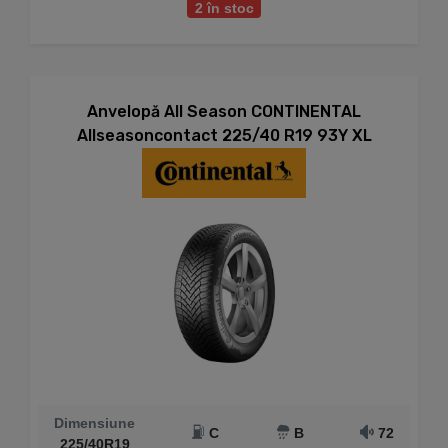
2 în stoc
Anvelopă All Season CONTINENTAL
Allseasoncontact 225/40 R19 93Y XL
Dimensiune
C
B
72
225/40R19