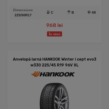
Dimensiune
C
B
68
225/50R17
968 lei
În stoc
Anvelopă Iarnă HANKOOK Winter i cept evo3
w330 225/45 R19 96V XL