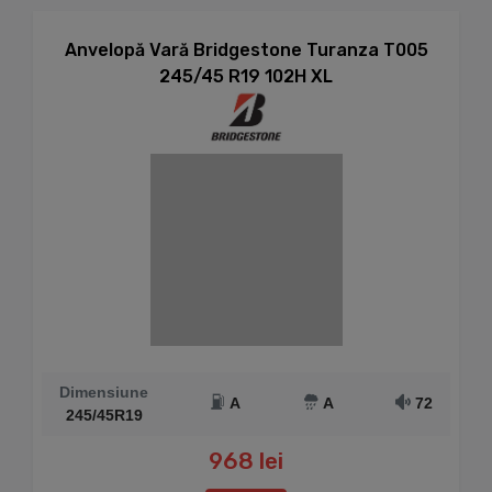
Anvelopă Vară Bridgestone Turanza T005
245/45 R19 102H XL
Dimensiune
A
A
72
245/45R19
968 lei