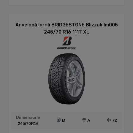
Anvelopă Iarnă BRIDGESTONE Blizzak lm005
245/70 R16 111T XL
Dimensiune
B
A
72
245/70R16