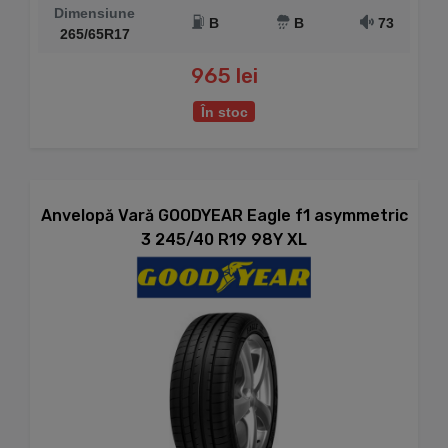
Dimensiune
B
B
73
265/65R17
965 lei
În stoc
Anvelopă Vară GOODYEAR Eagle f1 asymmetric
3 245/40 R19 98Y XL