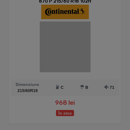
870 P 215/60 R18 102H
Dimensiune
C
B
71
215/60R18
968 lei
În stoc