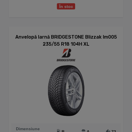
În stoc
Anvelopă Iarnă BRIDGESTONE Blizzak lm005
235/55 R18 104H XL
Dimensiune
B
A
72