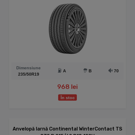
Dimensiune
A
B
70
235/50R19
968 lei
În stoc
Anvelopă Iarnă Continental WinterContact TS