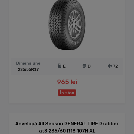
Dimensiune
E
D
72
235/55R17
965 lei
În stoc
Anvelopă All Season GENERAL TIRE Grabber
at3 235/60 R18 107H XL