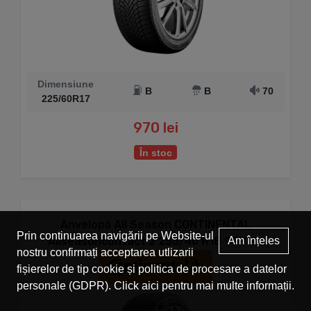
Dimensiune
B
B
70
225/60R17
970 lei
În stoc
Anvelopă All Season CONTINENTAL
Prin continuarea navigării pe Website-ul
Allseasoncontact 2 255/40 R18 99Y XL
Am înțeles
nostru confirmați acceptarea utlizarii
fișierelor de tip cookie și politica de procesare a datelor
personale (GDPR). Click
aici
pentru mai multe informații.