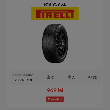
R18 95V XL
Dimensiune
C
A
72
235/40R18
969 lei
2 în stoc