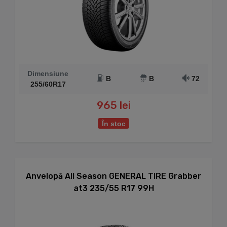
Dimensiune
B
B
72
255/60R17
965 lei
În stoc
Anvelopă All Season GENERAL TIRE Grabber
at3 235/55 R17 99H