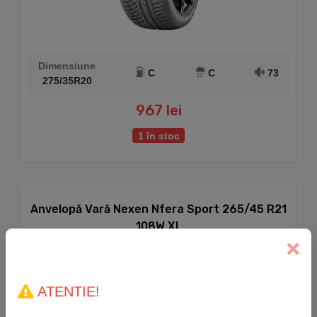
Dimensiune
C
C
73
275/35R20
967 lei
1 în stoc
Anvelopă Vară Nexen Nfera Sport 265/45 R21
108W XL
ATENTIE!