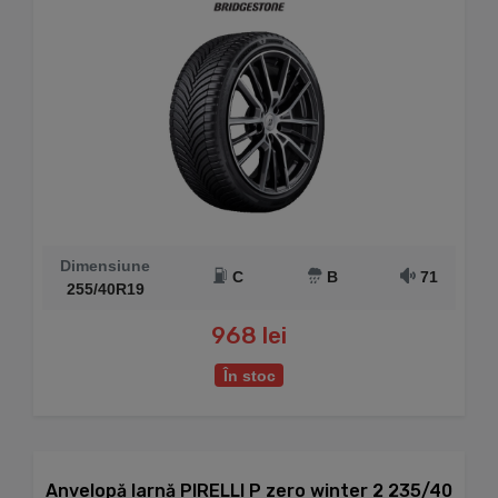
Dimensiune
C
B
71
255/40R19
968 lei
În stoc
Anvelopă Iarnă PIRELLI P zero winter 2 235/40