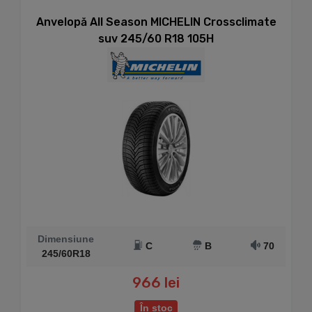
Anvelopă All Season MICHELIN Crossclimate
suv 245/60 R18 105H
Dimensiune
C
B
70
245/60R18
966 lei
În stoc