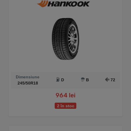
Dimensiune
D
B
72
245/50R18
964 lei
2 în stoc