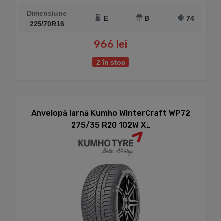
Dimensiune
E
B
74
225/70R16
966 lei
2 în stoc
Anvelopă Iarnă Kumho WinterCraft WP72
275/35 R20 102W XL