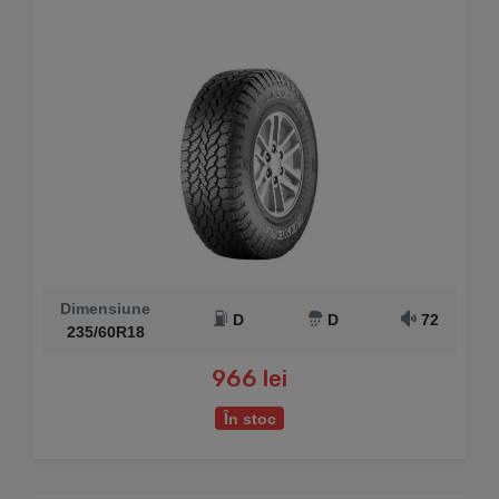
Dimensiune
D
D
72
235/60R18
966 lei
În stoc