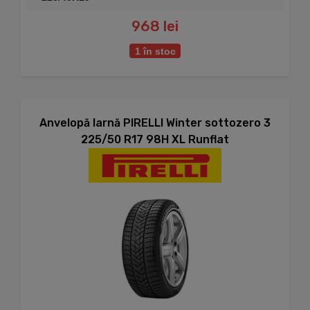
968 lei
1 în stoc
Anvelopă Iarnă PIRELLI Winter sottozero 3
225/50 R17 98H XL Runflat