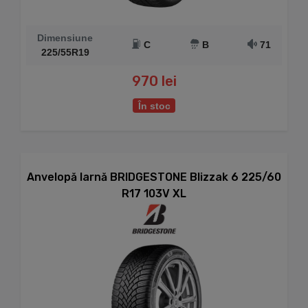
Dimensiune
C
B
71
225/55R19
970 lei
În stoc
Anvelopă Iarnă BRIDGESTONE Blizzak 6 225/60
R17 103V XL