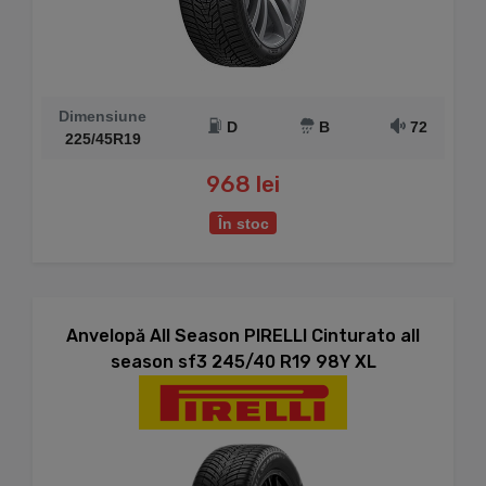
Dimensiune
D
B
72
225/45R19
968 lei
În stoc
Anvelopă All Season PIRELLI Cinturato all
season sf3 245/40 R19 98Y XL