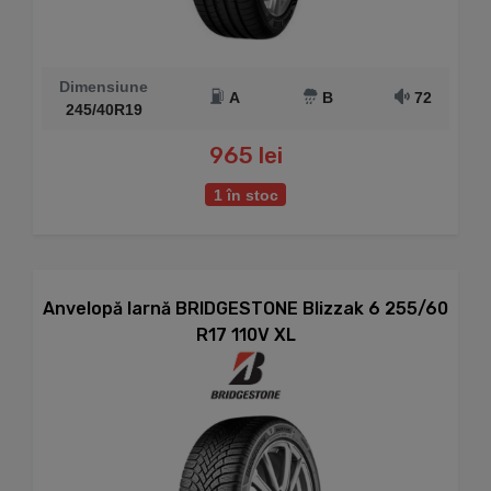
Dimensiune
A
B
72
245/40R19
965 lei
1 în stoc
Anvelopă Iarnă BRIDGESTONE Blizzak 6 255/60
R17 110V XL