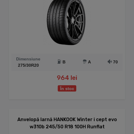
Dimensiune
B
A
70
275/30R20
964 lei
În stoc
Anvelopă Iarnă HANKOOK Winter i cept evo
w310b 245/50 R18 100H Runflat