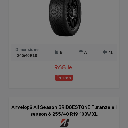
Dimensiune
B
A
71
245/40R19
968 lei
În stoc
Anvelopă All Season BRIDGESTONE Turanza all
season 6 255/40 R19 100W XL