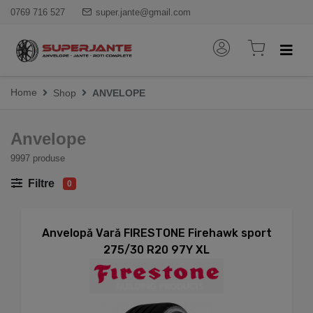
0769 716 527
super.jante@gmail.com
Home
Shop
ANVELOPE
Anvelope
9997 produse
Filtre
0
Anvelopă Vară FIRESTONE Firehawk sport
275/30 R20 97Y XL