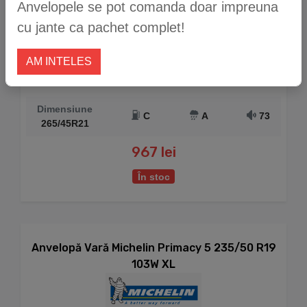
Anvelopele se pot comanda doar impreuna
cu jante ca pachet complet!
AM INTELES
Dimensiune
C
A
73
265/45R21
967 lei
În stoc
Anvelopă Vară Michelin Primacy 5 235/50 R19
103W XL