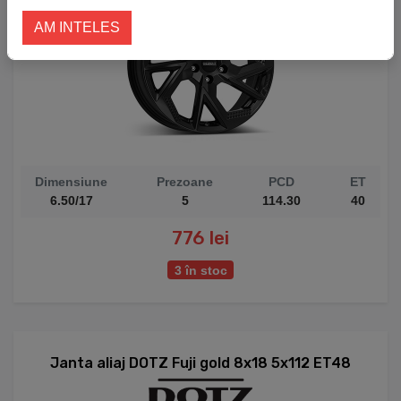
AM INTELES
Dimensiune
Prezoane
PCD
ET
6.50/17
5
114.30
40
776 lei
3 în stoc
Janta aliaj DOTZ Fuji gold 8x18 5x112 ET48