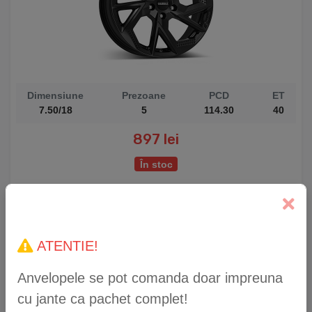
Dimensiune
Prezoane
PCD
ET
7.50/18
5
114.30
40
897 lei
În stoc
Janta aliaj DEZENT AP black 6.50x17 5x114.30
ATENTIE!
ET40
Anvelopele se pot comanda doar impreuna
cu jante ca pachet complet!