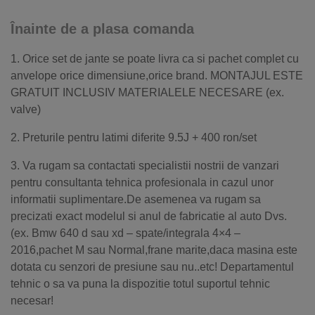
Înainte de a plasa comanda
1. Orice set de jante se poate livra ca si pachet complet cu
anvelope orice dimensiune,orice brand. MONTAJUL ESTE
GRATUIT INCLUSIV MATERIALELE NECESARE (ex.
valve)
2. Preturile pentru latimi diferite 9.5J + 400 ron/set
3. Va rugam sa contactati specialistii nostrii de vanzari
pentru consultanta tehnica profesionala in cazul unor
informatii suplimentare.De asemenea va rugam sa
precizati exact modelul si anul de fabricatie al auto Dvs.
(ex. Bmw 640 d sau xd – spate/integrala 4×4 –
2016,pachet M sau Normal,frane marite,daca masina este
dotata cu senzori de presiune sau nu..etc! Departamentul
tehnic o sa va puna la dispozitie totul suportul tehnic
necesar!