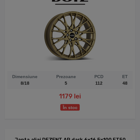
Dimensiune
Prezoane
PCD
ET
8/18
5
112
48
1179 lei
În stoc
Janta aliaj DEZENT AP dark 6x16 5x100 ET50