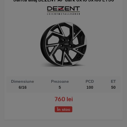
Dimensiune
Prezoane
PCD
ET
6/16
5
100
50
760 lei
În stoc