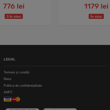
776 lei
1179 lei
3 în stoc
În stoc
LEGAL
Termeni și condiții
Retur
Politica de confidențialitate
ANPC