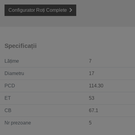
Configurator Roți Complete
Specificații
Lățime
7
Diametru
17
PCD
114.30
ET
53
CB
67.1
Nr prezoane
5