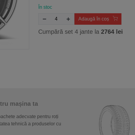
În stoc
Adaugă în coș
Cumpără set 4 jante la
2764 lei
tru mașina ta
 pachete adecvate pentru roți
itatea tehnică a produselor cu