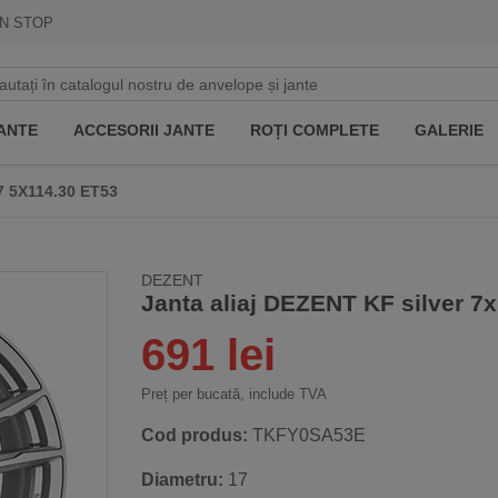
N STOP
ANTE
ACCESORII JANTE
ROȚI COMPLETE
GALERIE
 5X114.30 ET53
DEZENT
Janta aliaj DEZENT KF silver 7
691 lei
Preț per bucată, include TVA
Cod produs:
TKFY0SA53E
Diametru:
17