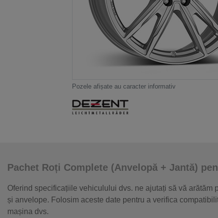
Pozele afișate au caracter informativ
Pachet Roți Complete (Anvelopă + Jantă) pen
Oferind specificațiile vehiculului dvs. ne ajutați să vă arătăm
și anvelope. Folosim aceste date pentru a verifica compatibil
mașina dvs.