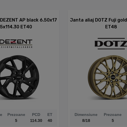
j DEZENT AP black 6.50x17
Janta aliaj DOTZ Fuji gol
5x114.30 ET40
ET48
e
Prezoane
PCD
ET
Dimensiune
Prezoane
5
114.30
40
8/18
5