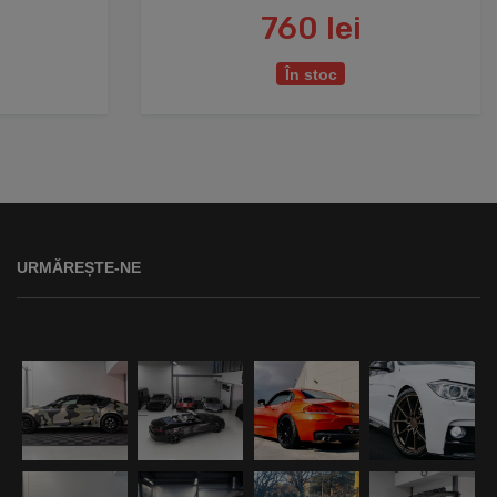
760 lei
În stoc
URMĂREȘTE-NE