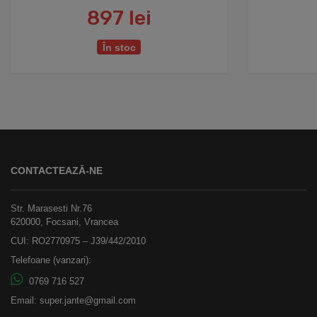
897 lei
În stoc
CONTACTEAZĂ-NE
Str. Marasesti Nr.76
620000, Focsani, Vrancea
CUI: RO2770975 – J39/442/2010
Telefoane (vanzari):
0769 716 527
Email:
super.jante@gmail.com