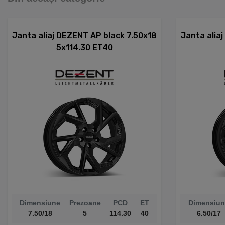
Janta aliaj DEZENT AP black 7.50x18
Janta alia
5x114.30 ET40
Dimensiune
Prezoane
PCD
ET
Dimensiun
7.50/18
5
114.30
40
6.50/17