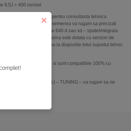
ite 9.5J + 400 ron/set
ialistii nostrii de vanzari pentru consultanta tehnica
nformatii suplimentare.De asemenea va rugam sa precizati
icatie al auto Dvs.(ex. Bmw 640 d sau xd – spate/integrala
al,frane marite,daca masina este dotata cu senzori de
entul tehnic o sa va puna la dispozitie totul suportul tehnic
irma noastra sunt omologate si sunt compatibile 100% cu
complet!
odificat(frane,suspensie,etc) – TUNING – va rugam sa ne