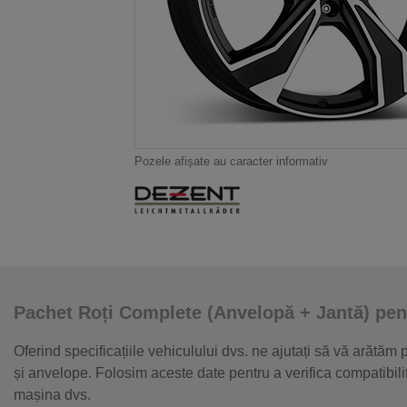
Pozele afișate au caracter informativ
Pachet Roți Complete (Anvelopă + Jantă) pen
Oferind specificațiile vehiculului dvs. ne ajutați să vă arătăm
și anvelope. Folosim aceste date pentru a verifica compatibil
mașina dvs.