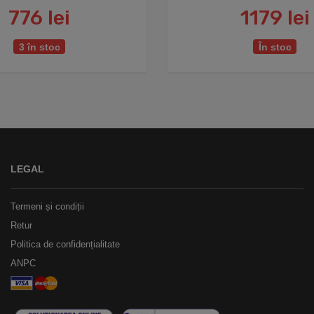
776 lei
1179 lei
3 în stoc
În stoc
LEGAL
Termeni și condiții
Retur
Politica de confidențialitate
ANPC