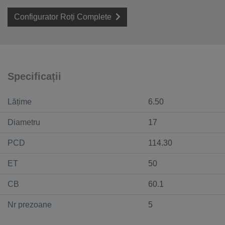
Configurator Roți Complete
Specificații
Lățime
6.50
Diametru
17
PCD
114.30
ET
50
CB
60.1
Nr prezoane
5