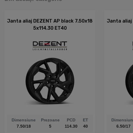
Janta aliaj DEZENT AP black 7.50x18
Janta alia
5x114.30 ET40
Dimensiune
Prezoane
PCD
ET
Dimensiun
7.50/18
5
114.30
40
6.50/17