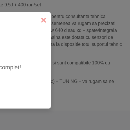
ite 9.5J + 400 ron/set
ialistii nostrii de vanzari pentru consultanta tehnica
nformatii suplimentare.De asemenea va rugam sa precizati
icatie al auto Dvs.(ex. Bmw 640 d sau xd – spate/integrala
al,frane marite,daca masina este dotata cu senzori de
entul tehnic o sa va puna la dispozitie totul suportul tehnic
irma noastra sunt omologate si sunt compatibile 100% cu
complet!
odificat(frane,suspensie,etc) – TUNING – va rugam sa ne