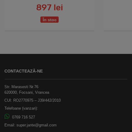
897 lei
În stoc
CONTACTEAZĂ-NE
Str. Marasesti Nr.76
620000, Focsani, Vrancea
CUI: RO2770975 – J39/442/2010
Telefoane (vanzari):
0769 716 527
Email:
super.jante@gmail.com