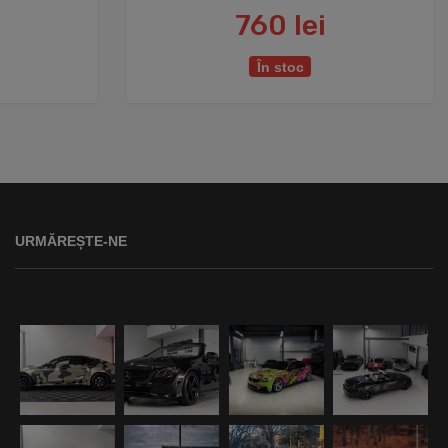
760 lei
În stoc
URMĂREȘTE-NE