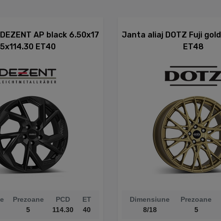
j DEZENT AP black 6.50x17
Janta aliaj DOTZ Fuji gol
5x114.30 ET40
ET48
e
Prezoane
PCD
ET
Dimensiune
Prezoane
5
114.30
40
8/18
5