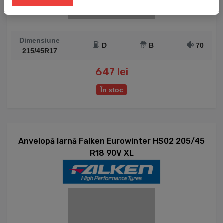
Dimensiune
D
B
70
215/45R17
647 lei
În stoc
Anvelopă Iarnă Falken Eurowinter HS02 205/45
R18 90V XL