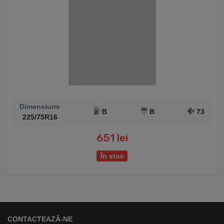
Dimensiune
B
B
73
225/75R16
651 lei
În stoc
CONTACTEAZĂ-NE