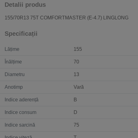
Detalii produs
155/70R13 75T COMFORTMASTER (E-4.7) LINGLONG
Specificații
Lățime
155
Înălțime
70
Diametru
13
Anotimp
Vară
Indice aderență
B
Indice consum
D
Indice sarcină
75
Indice viteză
T