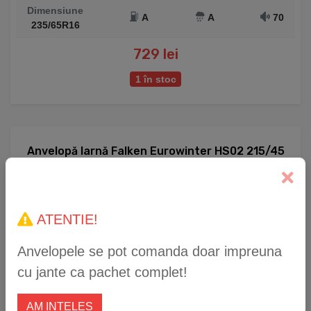
Dimensiune
A
A
70
235/65R16
729 lei
1 în stoc
Anvelopă Iarnă Falken Eurowinter HS02 215/45
R17 91V XL
ATENTIE!
Anvelopele se pot comanda doar impreuna
cu jante ca pachet complet!
AM INTELES