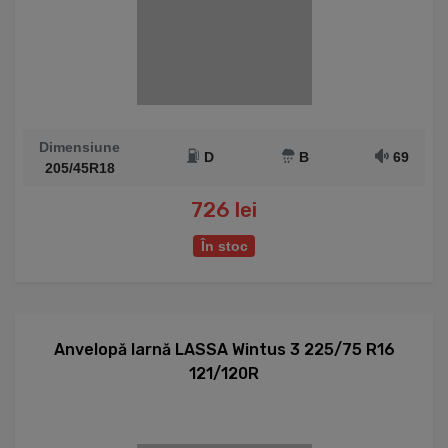
Dimensiune
D
B
69
205/45R18
726 lei
În stoc
Anvelopă Iarnă LASSA Wintus 3 225/75 R16
121/120R