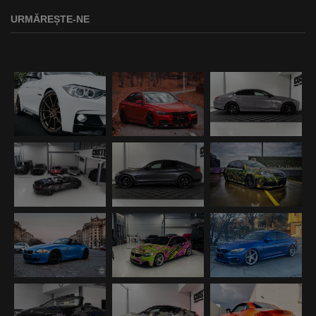
URMĂREȘTE-NE