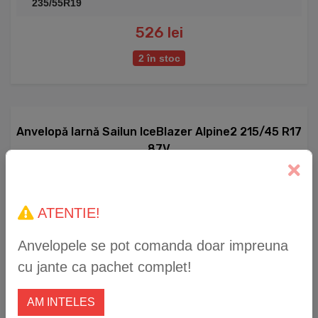
235/55R19
526 lei
2 în stoc
Anvelopă Iarnă Sailun IceBlazer Alpine2 215/45 R17
87V
ATENTIE!
Anvelopele se pot comanda doar impreuna
cu jante ca pachet complet!
AM INTELES