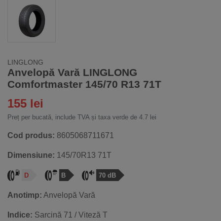
LINGLONG
Anvelopă Vară LINGLONG
Comfortmaster 145/70 R13 71T
155 lei
Preț per bucată, include TVA și taxa verde de 4.7 lei
Cod produs:
8605068711671
Dimensiune:
145/70R13 71T
D
B
70 dB
Anotimp:
Anvelopă Vară
Indice:
Sarcină 71 / Viteză T