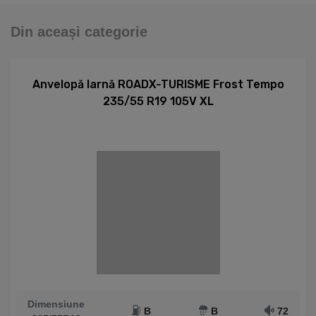
Din aceași categorie
Anvelopă Iarnă ROADX-TURISME Frost Tempo
235/55 R19 105V XL
Dimensiune
B
B
72