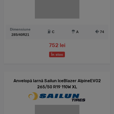
Dimensiune
C
A
74
285/40R21
752 lei
În stoc
Anvelopă Iarnă Sailun IceBlazer AlpineEVO2
265/50 R19 110W XL