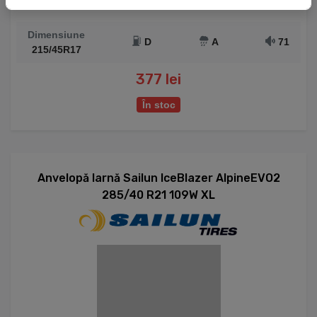
Dimensiune
D
A
71
215/45R17
377 lei
În stoc
Anvelopă Iarnă Sailun IceBlazer AlpineEVO2
285/40 R21 109W XL