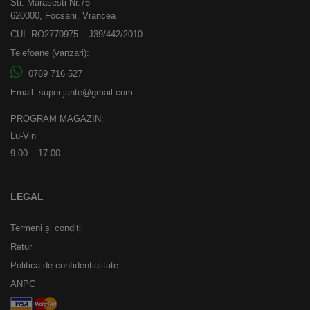
Str. Marasesti Nr.76
620000, Focsani, Vrancea
CUI: RO2770975 – J39/442/2010
Telefoane (vanzari):
0769 716 527
Email:
super.jante@gmail.com
PROGRAM MAGAZIN:
Lu-Vin
9:00 – 17:00
LEGAL
Termeni și condiții
Retur
Politica de confidențialitate
ANPC