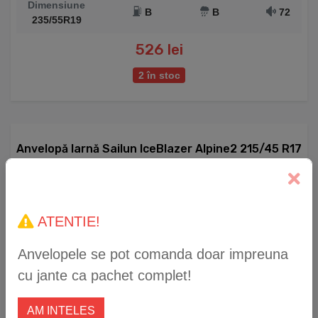
Dimensiune
B
B
72
235/55R19
526 lei
2 în stoc
Anvelopă Iarnă Sailun IceBlazer Alpine2 215/45 R17
87V
ATENTIE!
Anvelopele se pot comanda doar impreuna
cu jante ca pachet complet!
AM INTELES