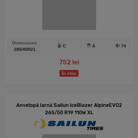
Dimensiune
C
A
74
285/40R21
752 lei
În stoc
Anvelopă Iarnă Sailun IceBlazer AlpineEVO2
265/50 R19 110W XL