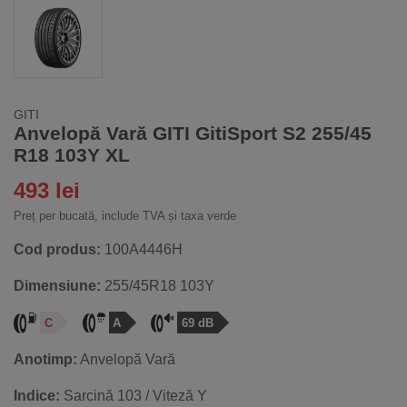
GITI
Anvelopă Vară GITI GitiSport S2 255/45
R18 103Y XL
493 lei
Preț per bucată, include TVA și taxa verde
Cod produs:
100A4446H
Dimensiune:
255/45R18 103Y
C
A
69 dB
Anotimp:
Anvelopă Vară
Indice:
Sarcină 103 / Viteză Y