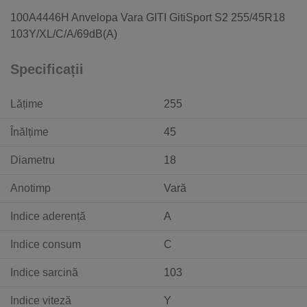
100A4446H Anvelopa Vara GITI GitiSport S2 255/45R18
103Y/XL/C/A/69dB(A)
Specificații
Lățime
255
Înălțime
45
Diametru
18
Anotimp
Vară
Indice aderență
A
Indice consum
C
Indice sarcină
103
Indice viteză
Y