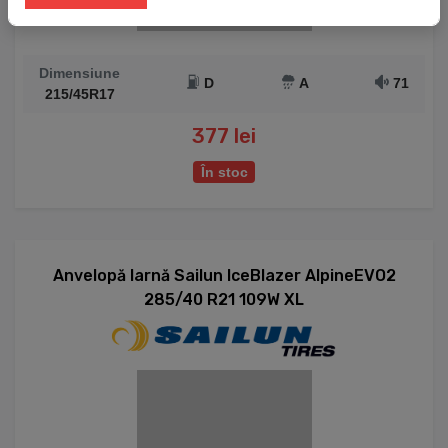
Dimensiune
D
A
71
215/45R17
377 lei
În stoc
Anvelopă Iarnă Sailun IceBlazer AlpineEVO2
285/40 R21 109W XL