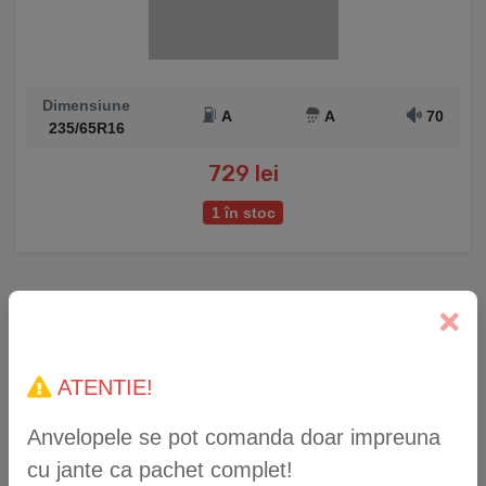
Dimensiune
A
A
70
235/65R16
729 lei
1 în stoc
Anvelopă Iarnă Falken Eurowinter HS02 215/45
R17 91V XL
ATENTIE!
Anvelopele se pot comanda doar impreuna
cu jante ca pachet complet!