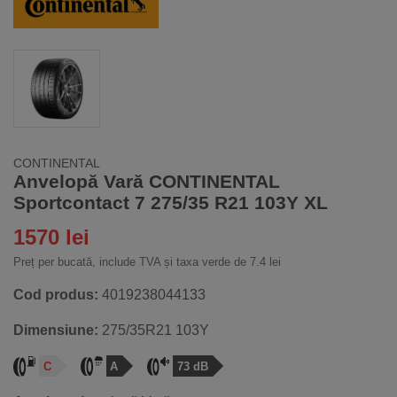
CONTINENTAL
Anvelopă Vară CONTINENTAL
Sportcontact 7 275/35 R21 103Y XL
1570 lei
Preț per bucată, include TVA și taxa verde de 7.4 lei
Cod produs:
4019238044133
Dimensiune:
275/35R21 103Y
C
A
73 dB