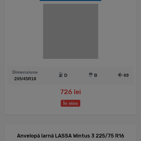
Dimensiune
D
B
69
205/45R18
726 lei
În stoc
Anvelopă Iarnă LASSA Wintus 3 225/75 R16