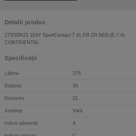
Detalii produs
275/35R21 103Y SportContact 7 XL FR ZR ND0 (E-7.4)
CONTINENTAL
Specificații
Lățime
275
Înălțime
35
Diametru
21
Anotimp
Vară
Indice aderență
A
Indice consum
C