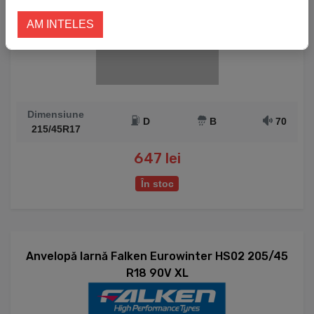
AM INTELES
Dimensiune
D
B
70
215/45R17
647 lei
În stoc
Anvelopă Iarnă Falken Eurowinter HS02 205/45
R18 90V XL