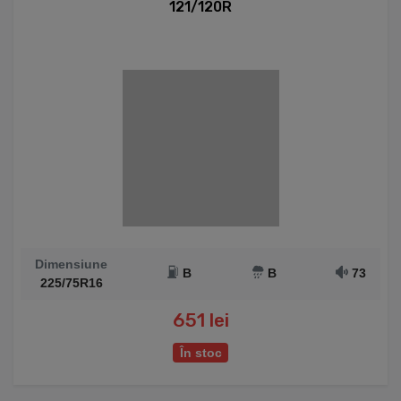
121/120R
Dimensiune
B
B
73
225/75R16
651 lei
În stoc