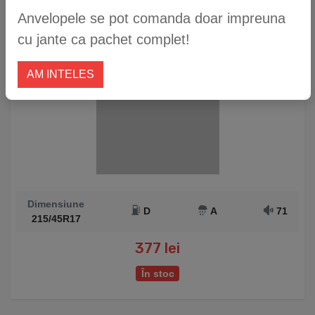
87V
Anvelopele se pot comanda doar impreuna
cu jante ca pachet complet!
AM INTELES
Dimensiune
D
A
71
215/45R17
377 lei
În stoc