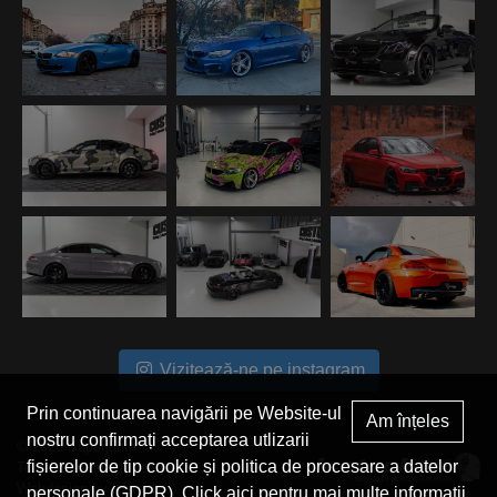
Vizitează-ne pe instagram
Prin continuarea navigării pe Website-ul
Am înțeles
nostru confirmați acceptarea utlizarii
© 2026 Superjante.
fișierelor de tip cookie și politica de procesare a datelor
Toate drepturile rezervate.
Webdesign by Icetech
personale (GDPR). Click
aici
pentru mai multe informații.