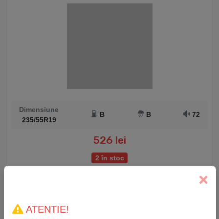
Dimensiune
B
B
72
235/55R19
526 lei
2 în stoc
Anvelopă Iarnă Sailun IceBlazer Alpine2 215/45 R17
ATENTIE!