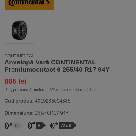
CONTINENTAL
Anvelopă Vară CONTINENTAL
Premiumcontact 6 255/40 R17 94Y
885 lei
Preț per bucată, include TVA și taxa verde de 7.4 lei
Cod produs:
4019238004885
Dimensiune:
255/40R17 94Y
C
A
72 dB