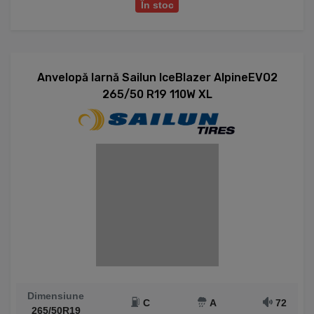
În stoc
Anvelopă Iarnă Sailun IceBlazer AlpineEVO2
265/50 R19 110W XL
Dimensiune
C
A
72
265/50R19