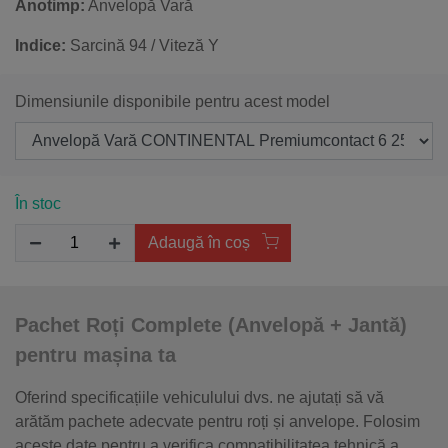
Anotimp:
Anvelopă Vară
Indice:
Sarcină 94 / Viteză Y
Dimensiunile disponibile pentru acest model
În stoc
Adaugă în coș
Pachet Roți Complete (Anvelopă + Jantă)
pentru mașina ta
Oferind specificațiile vehiculului dvs. ne ajutați să vă
arătăm pachete adecvate pentru roți și anvelope. Folosim
aceste date pentru a verifica compatibilitatea tehnică a