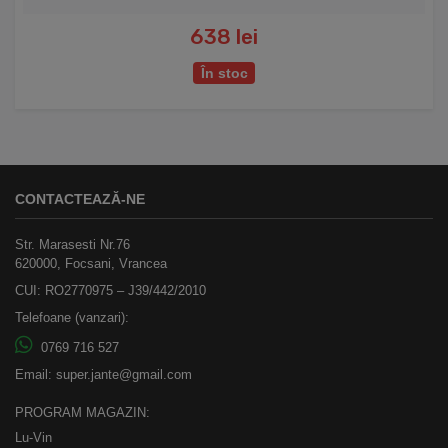
638 lei
În stoc
CONTACTEAZĂ-NE
Str. Marasesti Nr.76
620000, Focsani, Vrancea
CUI: RO2770975 – J39/442/2010
Telefoane (vanzari):
0769 716 527
Email:
super.jante@gmail.com
PROGRAM MAGAZIN:
Lu-Vin