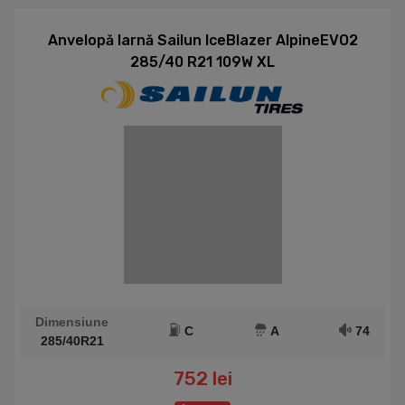
Anvelopă Iarnă Sailun IceBlazer AlpineEVO2
285/40 R21 109W XL
Dimensiune
C
A
74
285/40R21
752 lei