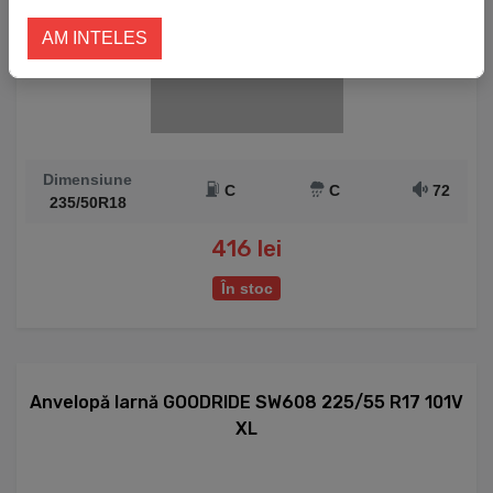
AM INTELES
Dimensiune
C
C
72
235/50R18
416 lei
În stoc
Anvelopă Iarnă GOODRIDE SW608 225/55 R17 101V
XL