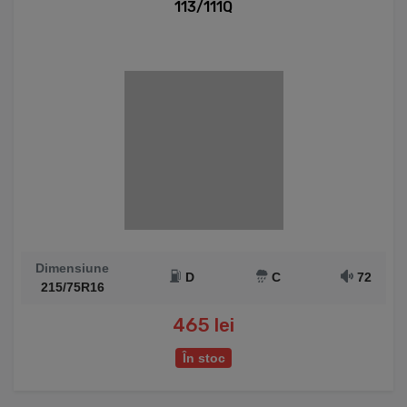
113/111Q
Dimensiune
D
C
72
215/75R16
465 lei
În stoc