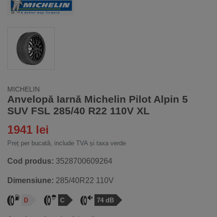
MICHELIN
Anvelopă Iarnă Michelin Pilot Alpin 5
SUV FSL 285/40 R22 110V XL
1941 lei
Preț per bucată, include TVA și taxa verde
Cod produs:
3528700609264
Dimensiune:
285/40R22 110V
D
C
74 dB