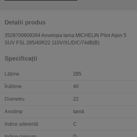
Detalii produs
3528700609264 Anvelopa Iarna MICHELIN Pilot Alpin 5
SUV FSL 285/40R22 110V/XL/D/C/74dB(B)
Specificații
Lățime
285
Înălțime
40
Diametru
22
Anotimp
Iarnă
Indice aderență
C
Indice consum
D