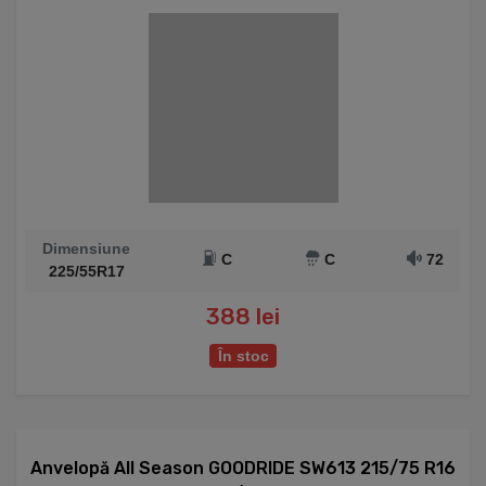
Dimensiune
C
C
72
225/55R17
388 lei
În stoc
Anvelopă All Season GOODRIDE SW613 215/75 R16