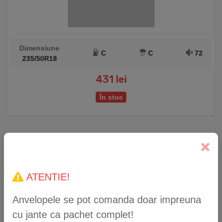
Dimensiune
C
C
72
235/50R18
431 lei
În stoc
Anvelopă Iarnă WestLake Z-507 235/50 R18 101V
XL
ATENTIE!
Anvelopele se pot comanda doar impreuna
cu jante ca pachet complet!