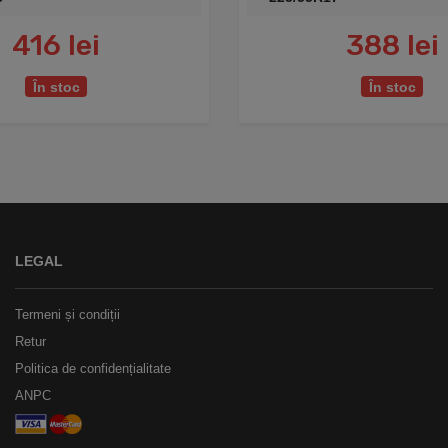
416 lei
388 lei
În stoc
În stoc
LEGAL
Termeni și condiții
Retur
Politica de confidențialitate
ANPC