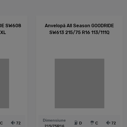
IDE SW608
Anvelopă All Season GOODRIDE
 XL
SW613 215/75 R16 113/111Q
Dimensiune
C
72
D
C
72
215/75R16