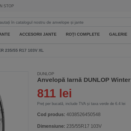
N STOP
ANTE
ACCESORII JANTE
ROȚI COMPLETE
GALERIE
 235/55 R17 103V XL
DUNLOP
Anvelopă Iarnă DUNLOP Winter
811 lei
Preț per bucată, include TVA și taxa verde de 6.4 lei
Cod produs:
4038526450548
Dimensiune:
235/55R17 103V