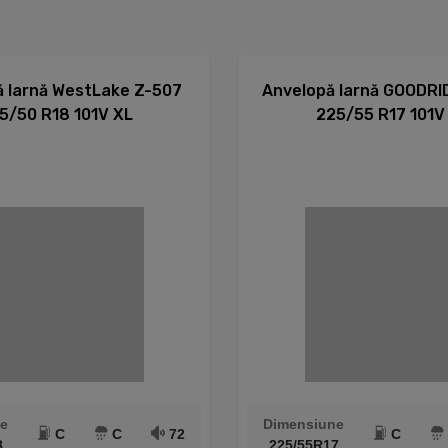
 Iarnă WestLake Z-507
Anvelopă Iarnă GOODR
5/50 R18 101V XL
225/55 R17 101V
e
Dimensiune
C
C
72
C
8
225/55R17