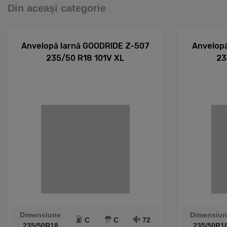
Din aceași categorie
Anvelopă Iarnă GOODRIDE Z-507
Anvelopă
235/50 R18 101V XL
23
Dimensiune
Dimensiun
C
C
72
235/50R18
235/50R1