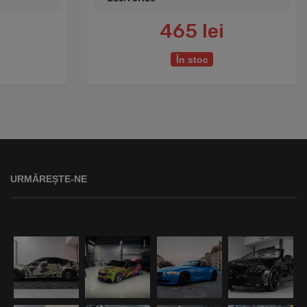
465 lei
În stoc
URMĂREȘTE-NE