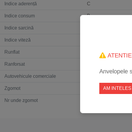
Indice aderență
C
Indice consum
B
Indice sarcină
103
Indice viteză
V
Runflat
Nu
ATENTIE
Ranforsat
Da
Anvelopele 
Autovehicule comerciale
Nu
Zgomot
70
AM INTELES
Nr unde zgomot
1