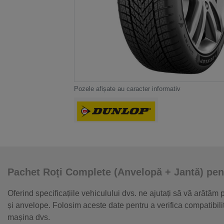
Pozele afișate au caracter informativ
Pachet Roți Complete (Anvelopă + Jantă) pen
Oferind specificațiile vehiculului dvs. ne ajutați să vă arătăm
și anvelope. Folosim aceste date pentru a verifica compatibil
mașina dvs.