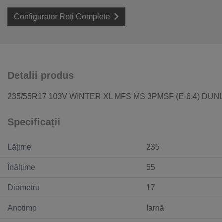
Configurator Roți Complete
Detalii produs
235/55R17 103V WINTER XL MFS MS 3PMSF (E-6.4) DU
Specificații
Lățime
235
Înălțime
55
Diametru
17
Anotimp
Iarnă