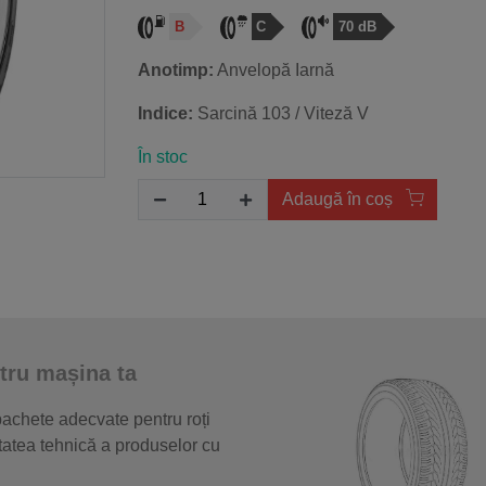
B
C
70 dB
Anotimp:
Anvelopă Iarnă
Indice:
Sarcină 103 / Viteză V
În stoc
Adaugă în coș
tru mașina ta
 pachete adecvate pentru roți
itatea tehnică a produselor cu