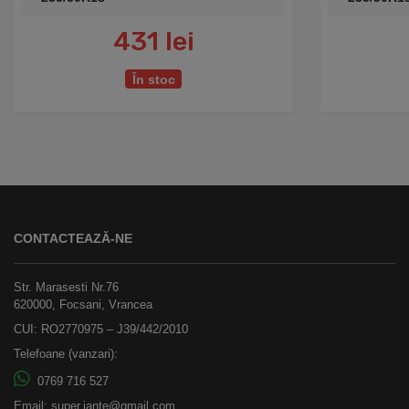
431 lei
În stoc
CONTACTEAZĂ-NE
Str. Marasesti Nr.76
620000, Focsani, Vrancea
CUI: RO2770975 – J39/442/2010
Telefoane (vanzari):
0769 716 527
Email:
super.jante@gmail.com