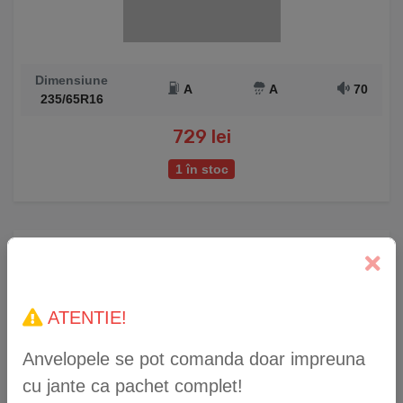
Dimensiune
A
A
70
235/65R16
729 lei
1 în stoc
Anvelopă Iarnă Falken Eurowinter HS02 215/45
R17 91V XL
ATENTIE!
Anvelopele se pot comanda doar impreuna
cu jante ca pachet complet!