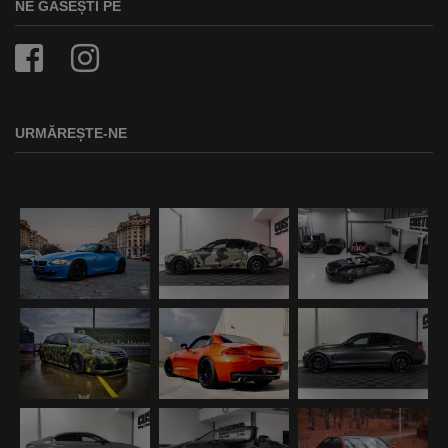
NE GĂSEȘTI PE
URMĂREȘTE-NE