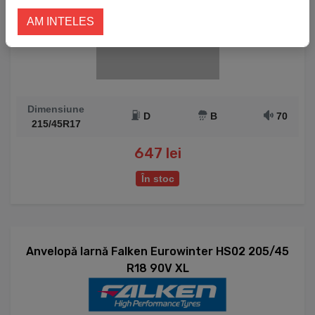
AM INTELES
Dimensiune
D
B
70
215/45R17
647 lei
În stoc
Anvelopă Iarnă Falken Eurowinter HS02 205/45
R18 90V XL