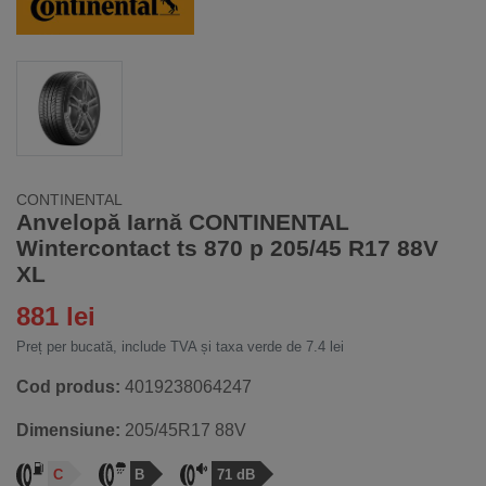
CONTINENTAL
Anvelopă Iarnă CONTINENTAL
Wintercontact ts 870 p 205/45 R17 88V
XL
881 lei
Preț per bucată, include TVA și taxa verde de 7.4 lei
Cod produs:
4019238064247
Dimensiune:
205/45R17 88V
C
B
71 dB