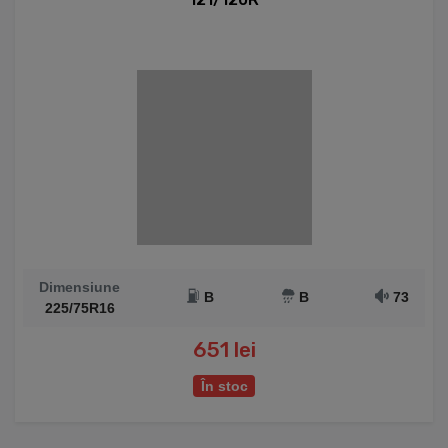
Dimensiune
B
B
73
225/75R16
651 lei
În stoc