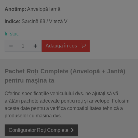
Anotimp:
Anvelopă Iarnă
Indice:
Sarcină 88 / Viteză V
În stoc
Adaugă în coș
Pachet Roți Complete (Anvelopă + Jantă)
pentru mașina ta
Oferind specificațiile vehiculului dvs. ne ajutați să vă
arătăm pachete adecvate pentru roți și anvelope. Folosim
aceste date pentru a verifica compatibilitatea tehnică a
produselor cu mașina dvs.
Configurator Roți Complete