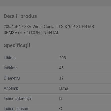
Detalii produs
205/45R17 88V WinterContact TS 870 P XL FR MS
3PMSF (E-7.4) CONTINENTAL
Specificații
Lățime
205
Înălțime
45
Diametru
17
Anotimp
Iarnă
Indice aderență
B
Indice consum
C