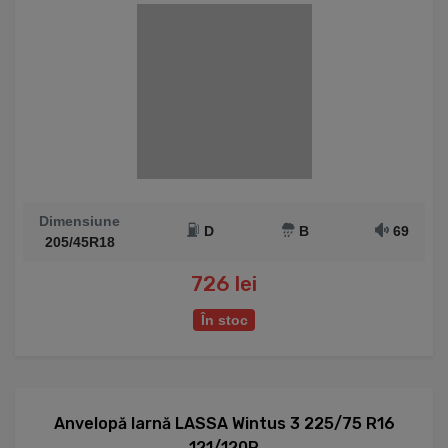
Dimensiune
D
B
69
205/45R18
726 lei
În stoc
Anvelopă Iarnă LASSA Wintus 3 225/75 R16
121/120R