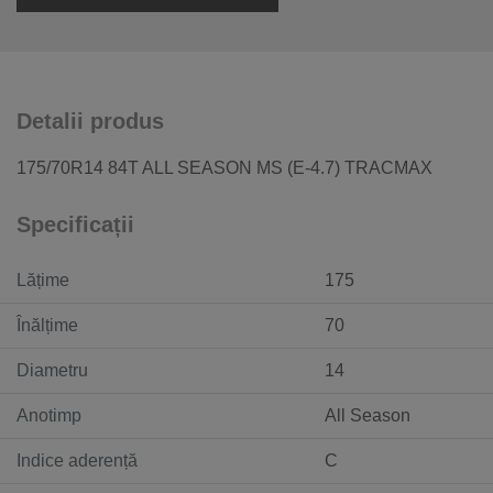
Detalii produs
175/70R14 84T ALL SEASON MS (E-4.7) TRACMAX
Specificații
Lățime
175
Înălțime
70
Diametru
14
Anotimp
All Season
Indice aderență
C