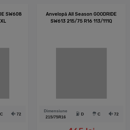
IDE SW608
Anvelopă All Season GOODRIDE
 XL
SW613 215/75 R16 113/111Q
Dimensiune
C
72
D
C
72
215/75R16