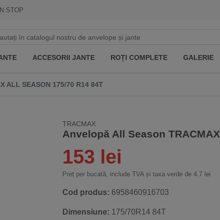
N STOP
ANTE
ACCESORII JANTE
ROȚI COMPLETE
GALERIE
 ALL SEASON 175/70 R14 84T
TRACMAX
Anvelopă All Season TRACMAX 
153 lei
Preț per bucată, include TVA și taxa verde de 4.7 lei
Cod produs:
6958460916703
Dimensiune:
175/70R14 84T