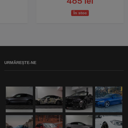
465 lei
În stoc
URMĂREȘTE-NE