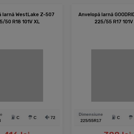
 Iarnă WestLake Z-507
Anvelopă Iarnă GOODR
5/50 R18 101V XL
225/55 R17 101V
e
Dimensiune
C
C
72
C
8
225/55R17