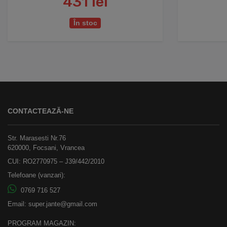
431 lei
În stoc
CONTACTEAZĂ-NE
Str. Marasesti Nr.76
620000, Focsani, Vrancea
CUI: RO2770975 – J39/442/2010
Telefoane (vanzari):
0769 716 527
Email:
super.jante@gmail.com
PROGRAM MAGAZIN: