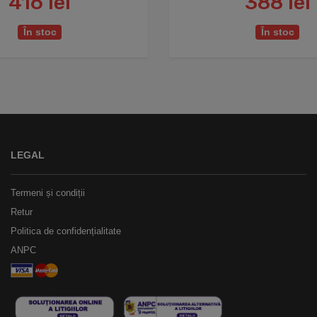
416 lei
388 lei
În stoc
În stoc
LEGAL
Termeni și condiții
Retur
Politica de confidențialitate
ANPC