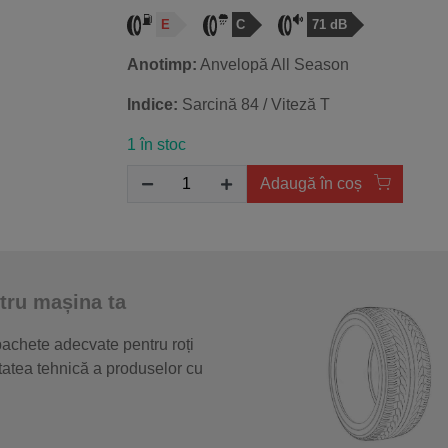
E
C
71 dB
Anotimp:
Anvelopă All Season
Indice:
Sarcină 84 / Viteză T
1 în stoc
Adaugă în coș
tru mașina ta
 pachete adecvate pentru roți
itatea tehnică a produselor cu