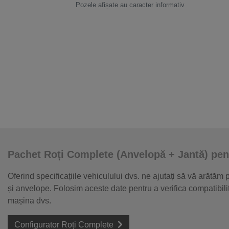
Pozele afișate au caracter informativ
Pachet Roți Complete (Anvelopă + Jantă) pen
Oferind specificațiile vehiculului dvs. ne ajutați să vă arătăm
și anvelope. Folosim aceste date pentru a verifica compatibil
mașina dvs.
Configurator Roți Complete