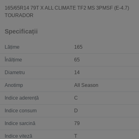
165/65R14 79T X ALL CLIMATE TF2 MS 3PMSF (E-4.7)
TOURADOR
Specificații
Lățime
165
Înălțime
65
Diametru
14
Anotimp
All Season
Indice aderență
C
Indice consum
D
Indice sarcină
79
Indice viteză
T