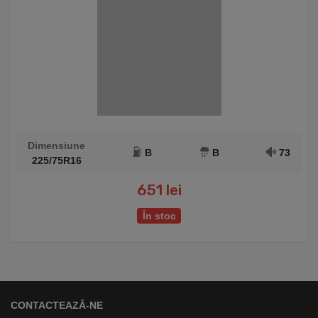
Dimensiune
B
B
73
225/75R16
651 lei
În stoc
CONTACTEAZĂ-NE