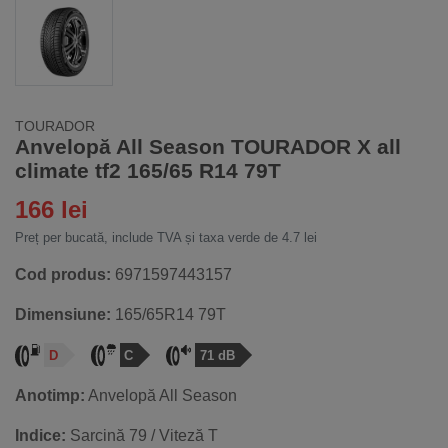
TOURADOR
Anvelopă All Season TOURADOR X all
climate tf2 165/65 R14 79T
166 lei
Preț per bucată, include TVA și taxa verde de 4.7 lei
Cod produs:
6971597443157
Dimensiune:
165/65R14 79T
D
C
71 dB
Anotimp:
Anvelopă All Season
Indice:
Sarcină 79 / Viteză T