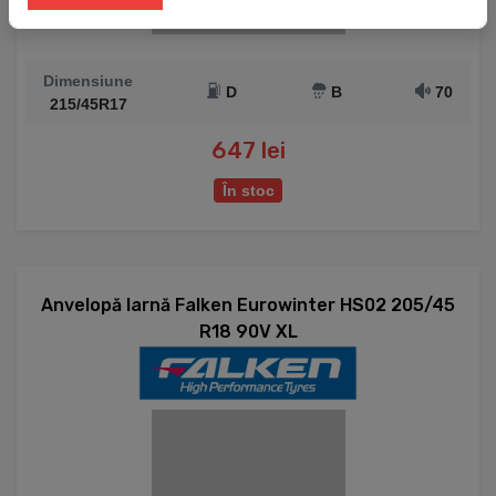
Dimensiune
D
B
70
215/45R17
647 lei
În stoc
Anvelopă Iarnă Falken Eurowinter HS02 205/45
R18 90V XL