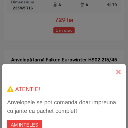
Dimensiune
A
A
70
235/65R16
729 lei
1 în stoc
Anvelopă Iarnă Falken Eurowinter HS02 215/45
R17 91V XL
ATENTIE!
Anvelopele se pot comanda doar impreuna
cu jante ca pachet complet!
AM INTELES