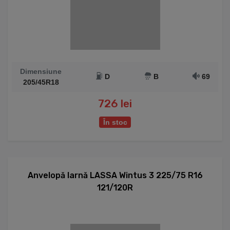
Dimensiune
D
B
69
205/45R18
726 lei
În stoc
Anvelopă Iarnă LASSA Wintus 3 225/75 R16
121/120R