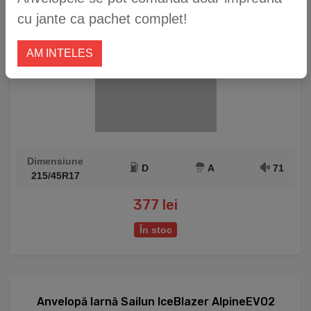
cu jante ca pachet complet!
AM INTELES
Dimensiune
D
A
71
215/45R17
377 lei
În stoc
Anvelopă Iarnă Sailun IceBlazer AlpineEVO2