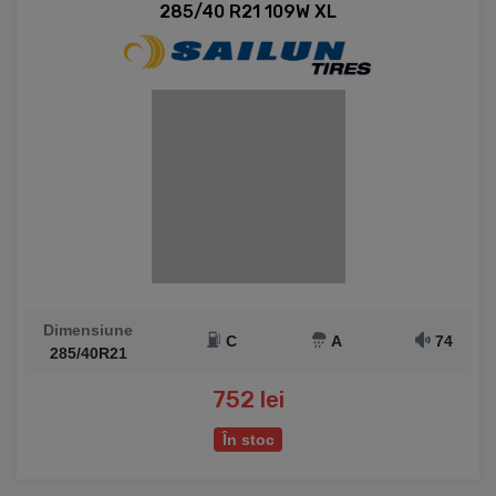
285/40 R21 109W XL
Dimensiune
C
A
74
285/40R21
752 lei
În stoc