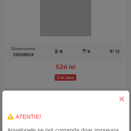
Dimensiune
B
B
72
235/55R19
526 lei
2 în stoc
Anvelopă Iarnă Sailun IceBlazer Alpine2 215/45 R17
87V
ATENTIE!
Anvelopele se pot comanda doar impreuna