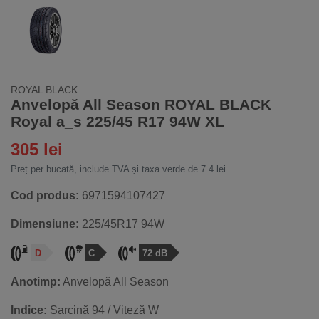
ROYAL BLACK
Anvelopă All Season ROYAL BLACK
Royal a_s 225/45 R17 94W XL
305 lei
Preț per bucată, include TVA și taxa verde de 7.4 lei
Cod produs:
6971594107427
Dimensiune:
225/45R17 94W
D
C
72 dB
Anotimp:
Anvelopă All Season
Indice:
Sarcină 94 / Viteză W