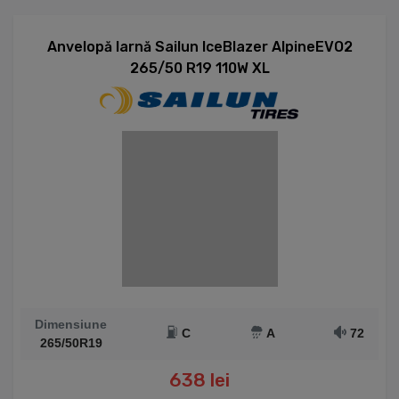
Anvelopă Iarnă Sailun IceBlazer AlpineEVO2
265/50 R19 110W XL
Dimensiune
C
A
72
265/50R19
638 lei