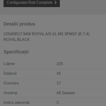
Configurator Roți Complete
Detalii produs
225/45R17 94W ROYAL A/S XL MS 3PMSF (E-7.4)
ROYAL BLACK
Specificații
Lățime
225
Înălțime
45
Diametru
17
Anotimp
All Season
Indice aderență
C