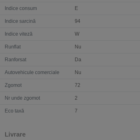
Indice consum
E
Indice sarcină
94
Indice viteză
W
Runflat
Nu
Ranforsat
Da
Autovehicule comerciale
Nu
Zgomot
72
Nr unde zgomot
2
Eco taxă
7
Livrare