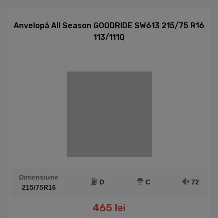
Anvelopă All Season GOODRIDE SW613 215/75 R16
113/111Q
Dimensiune
D
C
72
215/75R16
465 lei