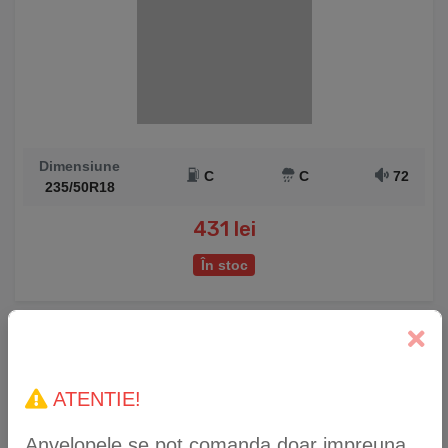
Dimensiune
C
C
72
235/50R18
431 lei
În stoc
Anvelopă Iarnă WestLake Z-507 235/50 R18 101V
XL
ATENTIE!
Anvelopele se pot comanda doar impreuna