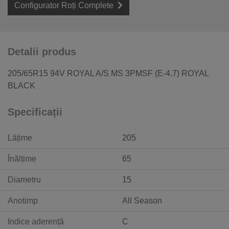
Configurator Roți Complete
Detalii produs
205/65R15 94V ROYAL A/S MS 3PMSF (E-4.7) ROYAL
BLACK
Specificații
Lățime
205
Înălțime
65
Diametru
15
Anotimp
All Season
Indice aderență
C