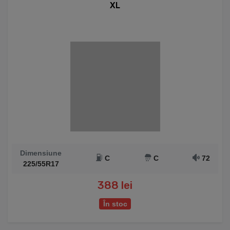
XL
Dimensiune
C
C
72
225/55R17
388 lei
În stoc