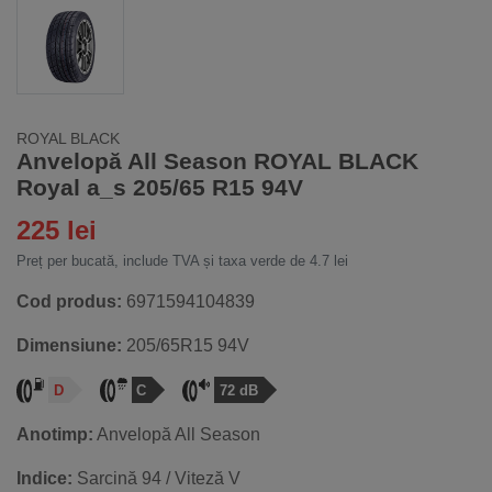
ROYAL BLACK
Anvelopă All Season ROYAL BLACK
Royal a_s 205/65 R15 94V
225 lei
Preț per bucată, include TVA și taxa verde de 4.7 lei
Cod produs:
6971594104839
Dimensiune:
205/65R15 94V
D
C
72 dB
Anotimp:
Anvelopă All Season
Indice:
Sarcină 94 / Viteză V