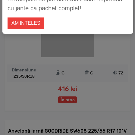
cu jante ca pachet complet!
AM INTELES
Dimensiune
C
C
72
235/50R18
416 lei
În stoc
Anvelopă Iarnă GOODRIDE SW608 225/55 R17 101V