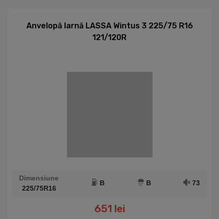
Anvelopă Iarnă LASSA Wintus 3 225/75 R16
121/120R
Dimensiune
B
B
73
225/75R16
651 lei