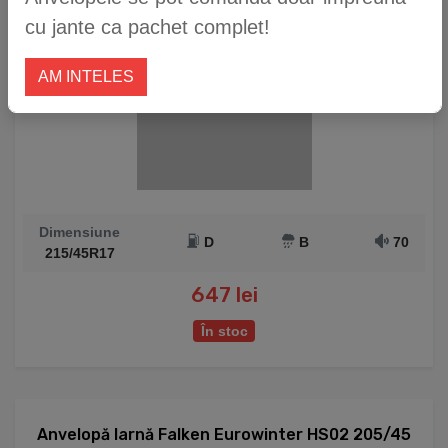
cu jante ca pachet complet!
AM INTELES
Dimensiune
D
B
70
215/45R17
647 lei
În stoc
Anvelopă Iarnă Falken Eurowinter HS02 205/45