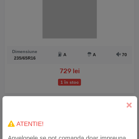
Dimensiune
A
A
70
235/65R16
729 lei
1 în stoc
Anvelopă Iarnă Falken Eurowinter HS02 215/45
R17 91V XL
ATENTIE!
Anvelopele se pot comanda doar impreuna