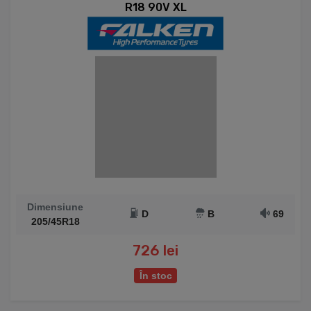
R18 90V XL
Dimensiune
D
B
69
205/45R18
726 lei
În stoc