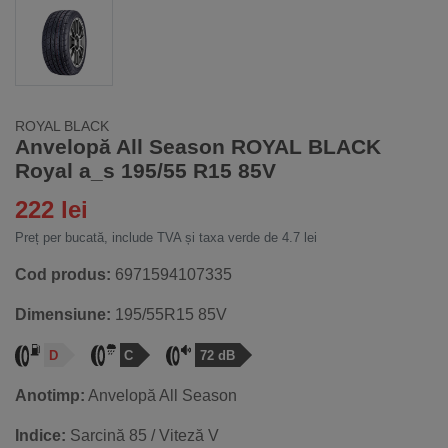
ROYAL BLACK
Anvelopă All Season ROYAL BLACK
Royal a_s 195/55 R15 85V
222 lei
Preț per bucată, include TVA și taxa verde de 4.7 lei
Cod produs:
6971594107335
Dimensiune:
195/55R15 85V
D
C
72 dB
Anotimp:
Anvelopă All Season
Indice:
Sarcină 85 / Viteză V