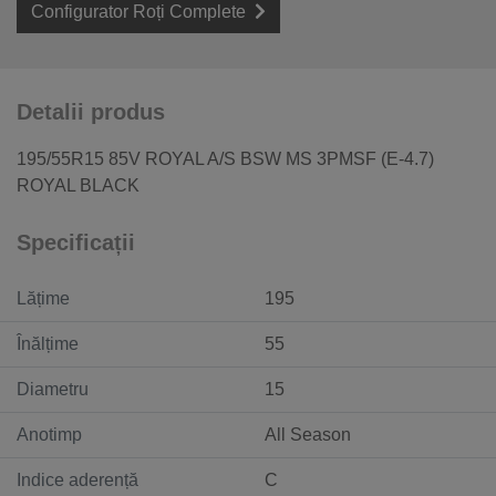
Configurator Roți Complete
Detalii produs
195/55R15 85V ROYAL A/S BSW MS 3PMSF (E-4.7)
ROYAL BLACK
Specificații
Lățime
195
Înălțime
55
Diametru
15
Anotimp
All Season
Indice aderență
C