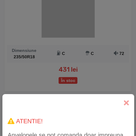
Dimensiune
C
C
72
235/50R18
431 lei
În stoc
Anvelopă Iarnă WestLake Z-507 235/50 R18 101V
XL
ATENTIE!
Anvelopele se pot comanda doar impreuna