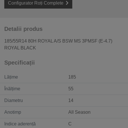
Configurator Roți Complete
Detalii produs
185/55R14 80H ROYAL A/S BSW MS 3PMSF (E-4.7)
ROYAL BLACK
Specificații
Lățime
185
Înălțime
55
Diametru
14
Anotimp
All Season
Indice aderență
C