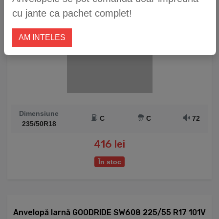
cu jante ca pachet complet!
AM INTELES
Dimensiune
C
C
72
235/50R18
416 lei
În stoc
Anvelopă Iarnă GOODRIDE SW608 225/55 R17 101V