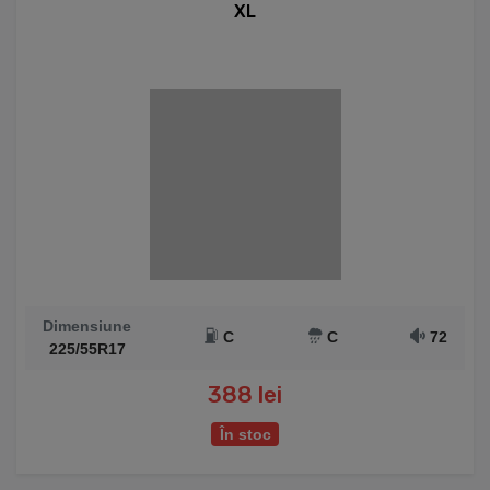
XL
Dimensiune
C
C
72
225/55R17
388 lei
În stoc