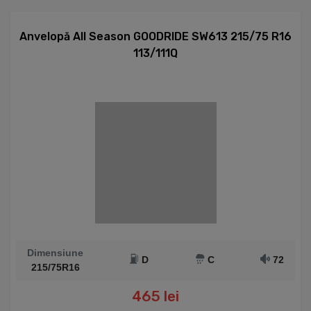
Anvelopă All Season GOODRIDE SW613 215/75 R16
113/111Q
Dimensiune
D
C
72
215/75R16
465 lei