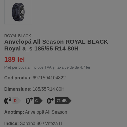
ROYAL BLACK
Anvelopă All Season ROYAL BLACK
Royal a_s 185/55 R14 80H
189 lei
Preț per bucată, include TVA și taxa verde de 4.7 lei
Cod produs:
6971594104822
Dimensiune:
185/55R14 80H
D
C
71 dB
Anotimp:
Anvelopă All Season
Indice:
Sarcină 80 / Viteză H