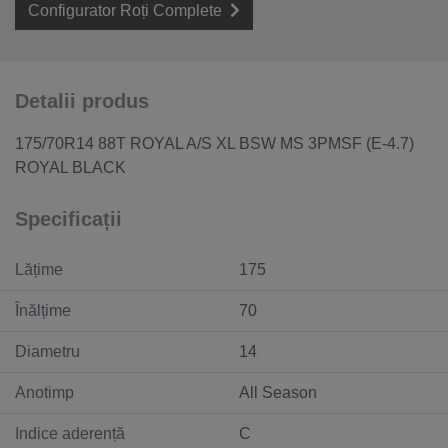
Configurator Roți Complete
Detalii produs
175/70R14 88T ROYAL A/S XL BSW MS 3PMSF (E-4.7)
ROYAL BLACK
Specificații
Lățime
175
Înălțime
70
Diametru
14
Anotimp
All Season
Indice aderență
C