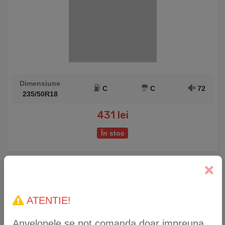
Dimensiune
C
C
72
235/50R18
431 lei
În stoc
Anvelopă Iarnă WestLake Z-507 235/50 R18 101V
XL
ATENTIE!
Anvelopele se pot comanda doar impreuna