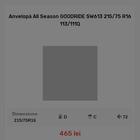
Anvelopă All Season GOODRIDE SW613 215/75 R16
113/111Q
Dimensiune
D
C
72
215/75R16
465 lei