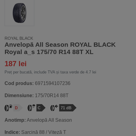
ROYAL BLACK
Anvelopă All Season ROYAL BLACK
Royal a_s 175/70 R14 88T XL
187 lei
Preț per bucată, include TVA și taxa verde de 4.7 lei
Cod produs:
6971594107236
Dimensiune:
175/70R14 88T
D
C
71 dB
Anotimp:
Anvelopă All Season
Indice:
Sarcină 88 / Viteză T