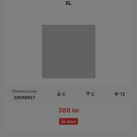
XL
Dimensiune
C
C
72
225/55R17
388 lei
În stoc