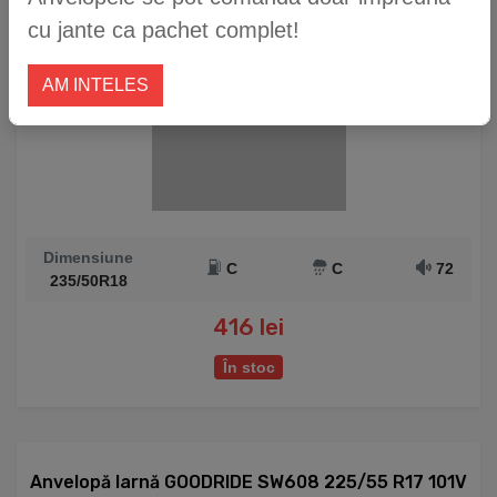
cu jante ca pachet complet!
AM INTELES
Dimensiune
C
C
72
235/50R18
416 lei
În stoc
Anvelopă Iarnă GOODRIDE SW608 225/55 R17 101V