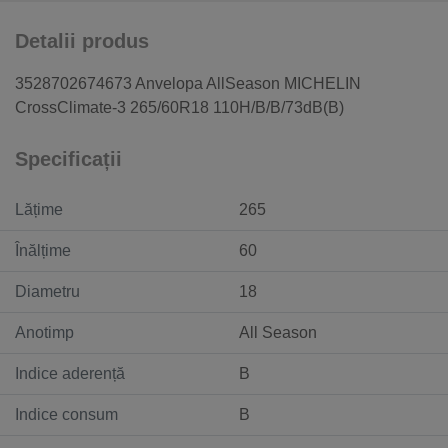
Detalii produs
3528702674673 Anvelopa AllSeason MICHELIN
CrossClimate-3 265/60R18 110H/B/B/73dB(B)
Specificații
Lățime
265
Înălțime
60
Diametru
18
Anotimp
All Season
Indice aderență
B
Indice consum
B