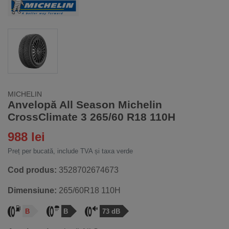
MICHELIN
Anvelopă All Season Michelin
CrossClimate 3 265/60 R18 110H
988 lei
Preț per bucată, include TVA și taxa verde
Cod produs:
3528702674673
Dimensiune:
265/60R18 110H
B
B
73 dB