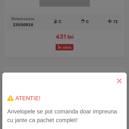
Dimensiune
C
C
72
235/50R18
431 lei
În stoc
Anvelopă Iarnă WestLake Z-507 235/50 R18 101V
XL
ATENTIE!
Anvelopele se pot comanda doar impreuna
cu jante ca pachet complet!