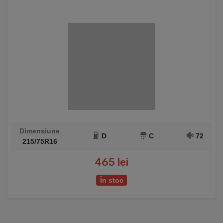
Dimensiune
D
C
72
215/75R16
465 lei
În stoc