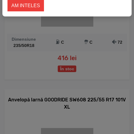
AM INTELES
Dimensiune
C
C
72
235/50R18
416 lei
În stoc
Anvelopă Iarnă GOODRIDE SW608 225/55 R17 101V
XL