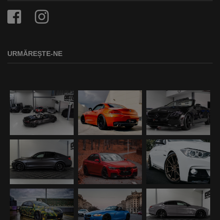
URMĂREȘTE-NE