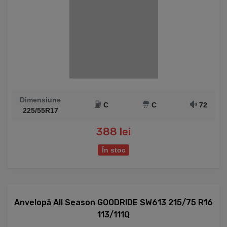
Dimensiune
C
C
72
225/55R17
388 lei
În stoc
Anvelopă All Season GOODRIDE SW613 215/75 R16
113/111Q