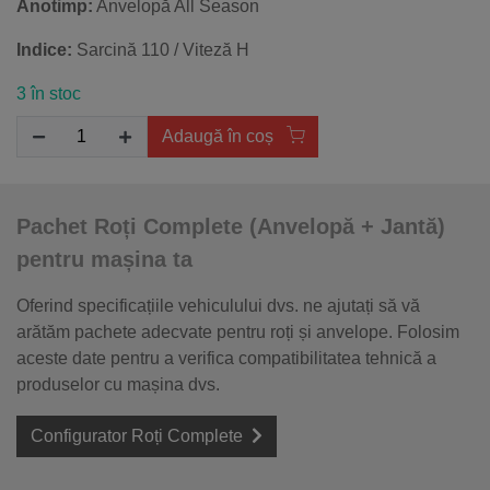
Anotimp:
Anvelopă All Season
Indice:
Sarcină 110 / Viteză H
3 în stoc
Adaugă în coș
Pachet Roți Complete (Anvelopă + Jantă)
pentru mașina ta
Oferind specificațiile vehiculului dvs. ne ajutați să vă
arătăm pachete adecvate pentru roți și anvelope. Folosim
aceste date pentru a verifica compatibilitatea tehnică a
produselor cu mașina dvs.
Configurator Roți Complete