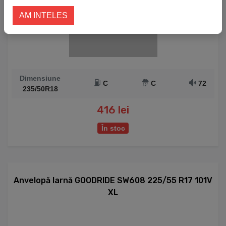
AM INTELES
Dimensiune
C
C
72
235/50R18
416 lei
În stoc
Anvelopă Iarnă GOODRIDE SW608 225/55 R17 101V
XL