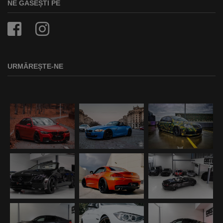
NE GĂSEȘTI PE
URMĂREȘTE-NE