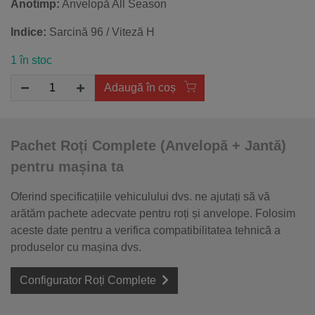
Anotimp:
Anvelopă All Season
Indice:
Sarcină 96 / Viteză H
1 în stoc
Adaugă în coș
Pachet Roți Complete (Anvelopă + Jantă)
pentru mașina ta
Oferind specificațiile vehiculului dvs. ne ajutați să vă
arătăm pachete adecvate pentru roți și anvelope. Folosim
aceste date pentru a verifica compatibilitatea tehnică a
produselor cu mașina dvs.
Configurator Roți Complete