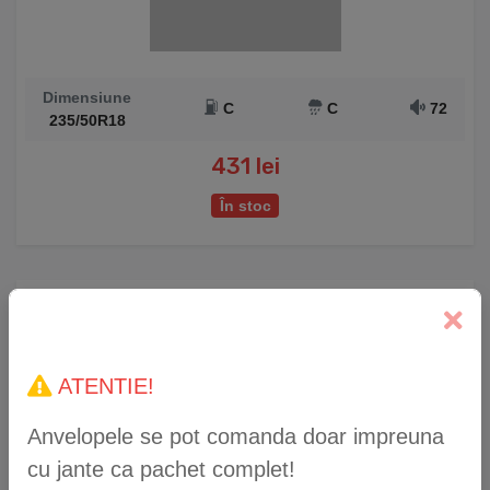
Dimensiune
C
C
72
235/50R18
431 lei
În stoc
Anvelopă Iarnă WestLake Z-507 235/50 R18 101V
XL
ATENTIE!
Anvelopele se pot comanda doar impreuna
cu jante ca pachet complet!