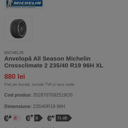
MICHELIN
Anvelopă All Season Michelin
Crossclimate 2 235/40 R19 96H XL
880 lei
Preț per bucată, include TVA și taxa verde
Cod produs:
3528707092519OS
Dimensiune:
235/40R19 96H
B
B
71 dB