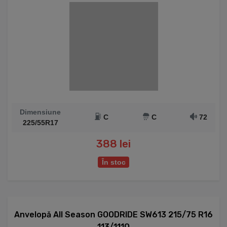
Dimensiune
C
C
72
225/55R17
388 lei
În stoc
Anvelopă All Season GOODRIDE SW613 215/75 R16
113/111Q