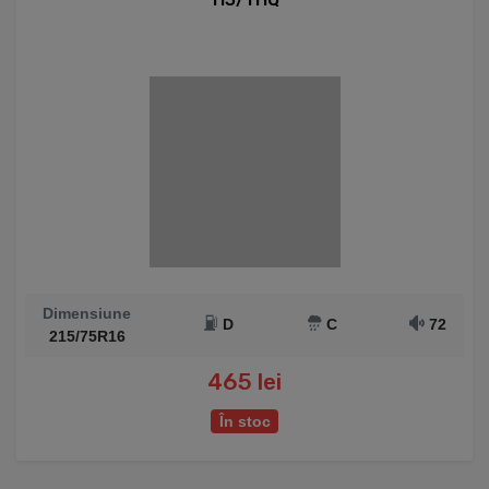
Dimensiune
D
C
72
215/75R16
465 lei
În stoc