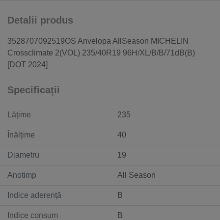
Detalii produs
3528707092519OS Anvelopa AllSeason MICHELIN
Crossclimate 2(VOL) 235/40R19 96H/XL/B/B/71dB(B)
[DOT 2024]
Specificații
Lățime
235
Înălțime
40
Diametru
19
Anotimp
All Season
Indice aderență
B
Indice consum
B