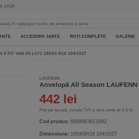
N STOP
ANTE
ACCESORII JANTE
ROȚI COMPLETE
GALERIE
 FIT VAN 4S LV71 195/65 R16 104/102T
LAUFENN
Anvelopă All Season LAUFENN X
442 lei
Preț per bucată, include TVA și taxa verde de 6.9 lei
Cod produs:
8808563612942
Dimensiune:
195/65R16 104/102T