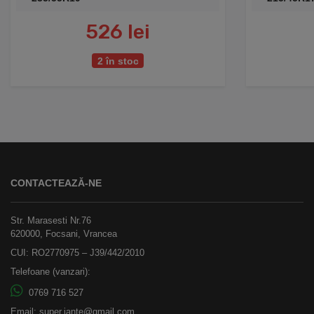
526 lei
2 în stoc
CONTACTEAZĂ-NE
Str. Marasesti Nr.76
620000, Focsani, Vrancea
CUI: RO2770975 – J39/442/2010
Telefoane (vanzari):
0769 716 527
Email:
super.jante@gmail.com