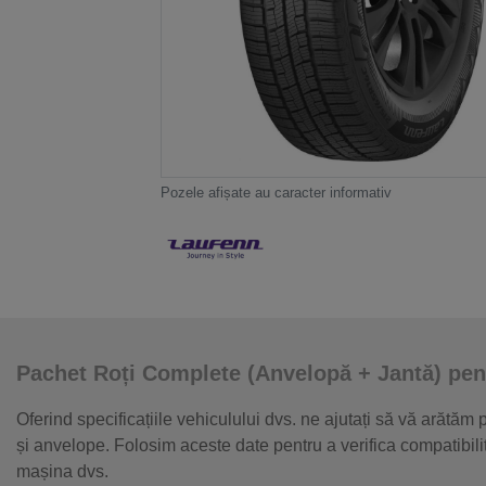
Pozele afișate au caracter informativ
Pachet Roți Complete (Anvelopă + Jantă) pen
Oferind specificațiile vehiculului dvs. ne ajutați să vă arătăm
și anvelope. Folosim aceste date pentru a verifica compatibil
mașina dvs.