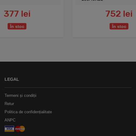
377 lei
752 lei
În stoc
În stoc
LEGAL
Termeni și condiții
Retur
Politica de confidențialitate
ANPC