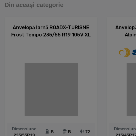
Din aceași categorie
Anvelopă Iarnă ROADX-TURISME
Anvelopă
Frost Tempo 235/55 R19 105V XL
Alpi
Dimensiune
Dimensiun
B
B
72
235/55R19
215/45R1