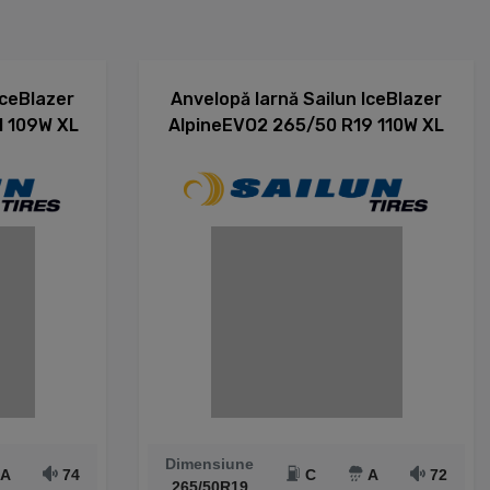
IceBlazer
Anvelopă Iarnă Sailun IceBlazer
1 109W XL
AlpineEVO2 265/50 R19 110W XL
Dimensiune
A
74
C
A
72
265/50R19