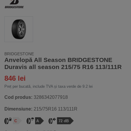
BRIDGESTONE
Anvelopă All Season BRIDGESTONE
Duravis all season 215/75 R16 113/111R
846 lei
Preț per bucată, include TVA și taxa verde de 9.2 lei
Cod produs:
3286342077918
Dimensiune:
215/75R16 113/111R
C
A
72 dB