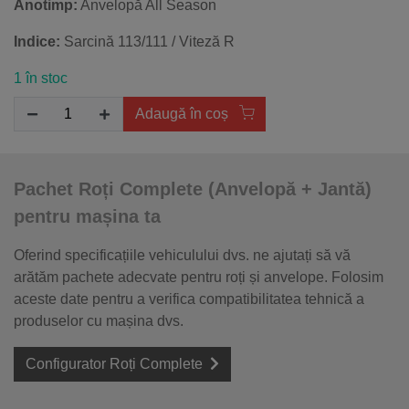
Anotimp:
Anvelopă All Season
Indice:
Sarcină 113/111 / Viteză R
1 în stoc
Adaugă în coș
Pachet Roți Complete (Anvelopă + Jantă)
pentru mașina ta
Oferind specificațiile vehiculului dvs. ne ajutați să vă
arătăm pachete adecvate pentru roți și anvelope. Folosim
aceste date pentru a verifica compatibilitatea tehnică a
produselor cu mașina dvs.
Configurator Roți Complete