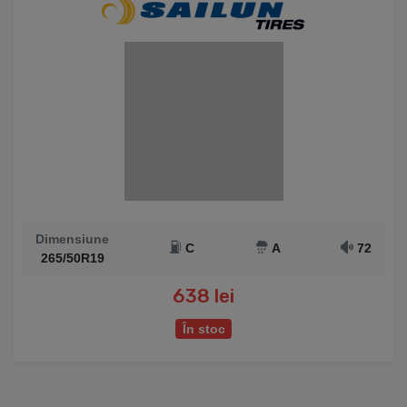
Dimensiune
C
A
72
265/50R19
638 lei
În stoc