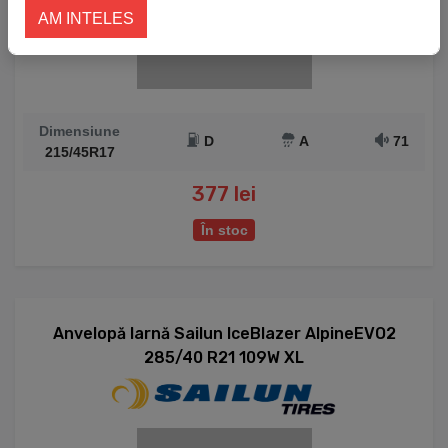
AM INTELES
Dimensiune
D
A
71
215/45R17
377 lei
În stoc
Anvelopă Iarnă Sailun IceBlazer AlpineEVO2
285/40 R21 109W XL