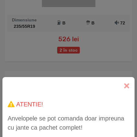
Dimensiune
B
B
72
235/55R19
526 lei
2 în stoc
Anvelopă Iarnă Sailun IceBlazer Alpine2 215/45 R17
87V
ATENTIE!
Anvelopele se pot comanda doar impreuna
cu jante ca pachet complet!