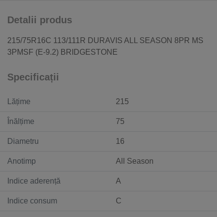
Detalii produs
215/75R16C 113/111R DURAVIS ALL SEASON 8PR MS
3PMSF (E-9.2) BRIDGESTONE
Specificații
Lățime
215
Înălțime
75
Diametru
16
Anotimp
All Season
Indice aderență
A
Indice consum
C