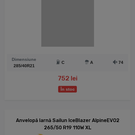
Dimensiune
C
A
74
285/40R21
752 lei
În stoc
Anvelopă Iarnă Sailun IceBlazer AlpineEVO2
265/50 R19 110W XL